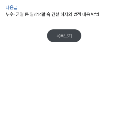
주요 업무사례
사례분석/최신동향
다음글
법률정보
누수·균열 등 일상생활 속 건설 하자와 법적 대응 방법
법률지식인
고객후기
목록보기
업무분야
지식재산권그룹 업무
전체
구성원 소개
지식재산권전문변호사
소식/자료
언론보도
공지사항