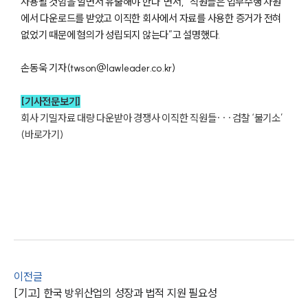
사용될 것임을 알면서 유출해야 한다”면서, “직원들은 업무수행 차원
에서 다운로드를 받았고 이직한 회사에서 자료를 사용한 증거가 전혀
없었기 때문에 혐의가 성립되지 않는다”고 설명했다.
손동욱 기자(twson@lawleader.co.kr)
[기사전문보기]
회사 기밀자료 대량 다운받아 경쟁사 이직한 직원들···검찰 ‘불기소’ 
그룹소개
(바로가기)
그룹소개
대륜의 강점
오시는 길
글로벌 파트너 로펌
고객의 소리
통합검색
AI대륜
업무사례
이전글
[기고] 한국 방위산업의 성장과 법적 지원 필요성