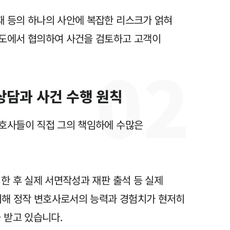
전체
때 등의 하나의 사안에 복잡한 리스크가 얽혀
각도에서 협의하여 사건을 검토하고 고객이
구성원 소개
0
2
지식재산권전문변호사
상담과 사건 수행 원칙
소식/자료
변호사들이 직접 그의 책임하에 수많은
언론보도
공지사항
법률 블로그
한 후 실제 서면작성과 재판 출석 등 실제
법률서식
비해 정작 변호사로서의 능력과 경험치가 현저히
뉴스레터/브로슈어
 받고 있습니다.