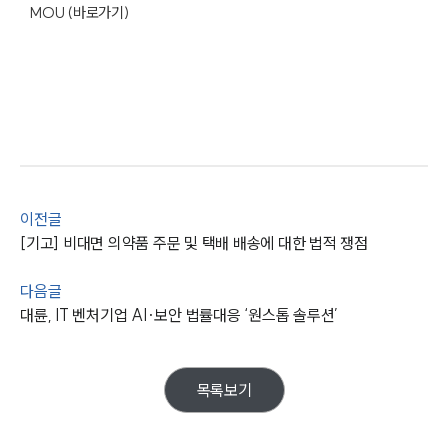
통합검색
MOU (바로가기)
AI대륜
업무사례
주요 업무사례
사례분석/최신동향
법률정보
법률지식인
고객후기
이전글
[기고] 비대면 의약품 주문 및 택배 배송에 대한 법적 쟁점
업무분야
다음글
대륜, IT 벤처기업 AI·보안 법률대응 ‘원스톱 솔루션’
지식재산권그룹 업무
전체
목록보기
구성원 소개