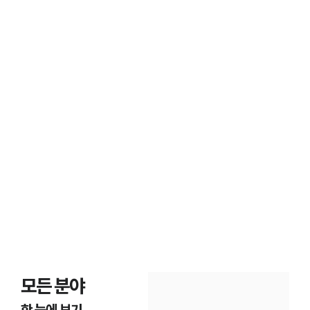
고객후기
지식재산권전문변호사가

보호한 의뢰인들의 후기
모든 분야
한 눈에 보기