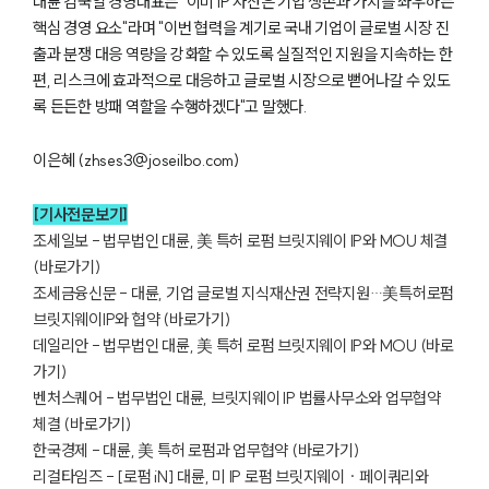
대륜 김국일 경영대표는 "이미 IP 자산은 기업 생존과 가치를 좌우하는
핵심 경영 요소"라며 "이번 협력을 계기로 국내 기업이 글로벌 시장 진
출과 분쟁 대응 역량을 강화할 수 있도록 실질적인 지원을 지속하는 한
편, 리스크에 효과적으로 대응하고 글로벌 시장으로 뻗어나갈 수 있도
록 든든한 방패 역할을 수행하겠다"고 말했다.
이은혜 (zhses3@joseilbo.com)
[기사전문보기]
조세일보 - 법무법인 대륜, 美 특허 로펌 브릿지웨이 IP와 MOU 체결 
(바로가기)
조세금융신문 - 대륜, 기업 글로벌 지식재산권 전략지원…美특허로펌 
브릿지웨이IP와 협약 (바로가기)
그룹소개
데일리안 - 법무법인 대륜, 美 특허 로펌 브릿지웨이 IP와 MOU (바로
가기)
그룹소개
벤처스퀘어 - 법무법인 대륜, 브릿지웨이 IP 법률사무소와 업무협약 
대륜의 강점
체결 (바로가기)
오시는 길
한국경제 - 대륜, 美 특허 로펌과 업무협약 (바로가기)
글로벌 파트너 로펌
고객의 소리
리걸타임즈 - [로펌 iN] 대륜, 미 IP 로펌 브릿지웨이 · 페이쿼리와 