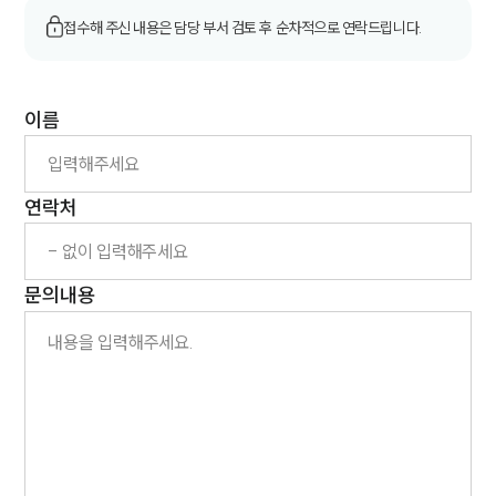
고객후기
접수해 주신 내용은 담당 부서 검토 후 순차적으로 연락드립니다.
업무분야
이름
지식재산권그룹 업무
전체
연락처
구성원 소개
지식재산권전문변호사
문의내용
소식/자료
언론보도
공지사항
법률 블로그
법률서식
뉴스레터/브로슈어