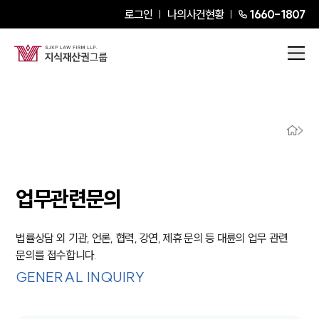
로그인
나의사건현황
1660-1807
그룹소개
그룹소개
대륜의 강점
오시는 길
글로벌 파트너 로펌
고객의 소리
통합검색
AI대륜
업무관련문의
업무사례
법률상담 외 기관, 언론, 협력, 강연, 제휴 문의 등 대륜의 업무 관련
문의를 접수합니다.
주요 업무사례
GENERAL INQUIRY
사례분석/최신동향
법률정보
법률지식인