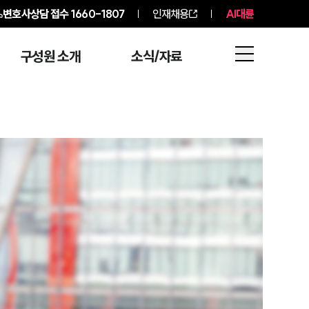
변호사상담 접수
1660-1807
인재채용
AI대륜
구성원 소개
소식/자료