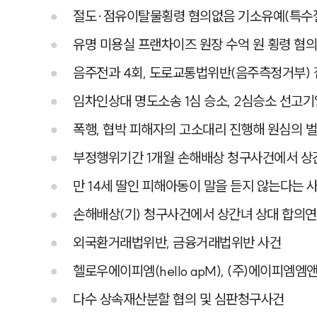
절도·점유이탈물횡령 혐의없음 기소유예(특수절
유명 미용실 프랜차이즈 원장 수억 원 횡령 혐
음주전과 4회, 도로교통법위반(음주측정거부)
임차인상대 명도소송 1심 승소, 2심승소 선고
폭행, 협박 피해자의 고소대리 진행해 원심의 
부정행위기간 1개월 손해배상 청구사건에서 상간
만 14세 딸인 피해아동이 말을 듣지 않는다는
손해배상(기) 청구사건에서 상간녀 상대 합의연락
외국환거래법위반, 금융거래법위반 사건
헬로우에이피엠(hello apM), (주)에이피엠엠
다수 상속재산분할 협의 및 심판청구사건