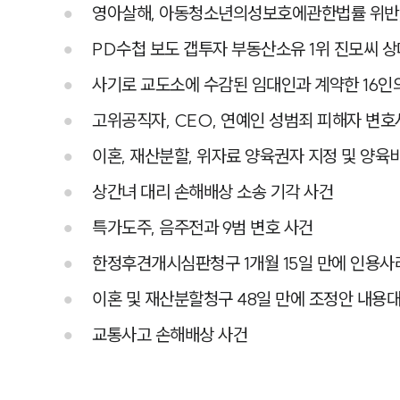
영아살해, 아동청소년의성보호에관한법률 위반, 
PD수첩 보도 갭투자 부동산소유 1위 진모씨 
사기로 교도소에 수감된 임대인과 계약한 16인
고위공직자, CEO, 연예인 성범죄 피해자 변호
이혼, 재산분할, 위자료 양육권자 지정 및 양육비 
상간녀 대리 손해배상 소송 기각 사건
특가도주, 음주전과 9범 변호 사건
한정후견개시심판청구 1개월 15일 만에 인용
이혼 및 재산분할청구 48일 만에 조정안 내용
교통사고 손해배상 사건