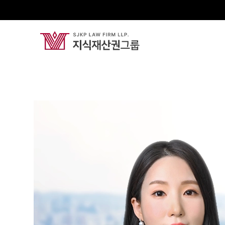
양보라
Partner Attorney