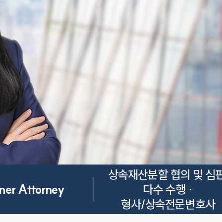
상속재산분할 협의 및 심판
ner Attorney
다수 수행 ·

형사/상속전문변호사