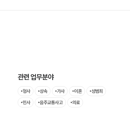
그룹소개
그룹소개
관련 업무분야
대륜의 강점
형사
상속
가사
이혼
성범죄
오시는 길
민사
음주교통사고
의료
글로벌 파트너 로펌
고객의 소리
통합검색