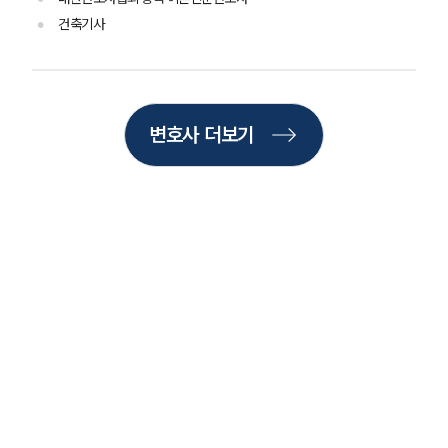
업무사례
건축기사
주요 업무사례
사례분석/최신동향
법률정보
법률지식인
변호사 더보기
고객후기
업무분야
지식재산권그룹 업무
전체
구성원 소개
지식재산권전문변호사
소식/자료