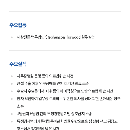
주요활동
해상전문 법무법인 Stephenson Harwood 실무실습
주요실적
사무장병원 운영 등의 의료법위반 사건
관절 수술 이후 영구장해를 얻어 제기된 의료 소송
수술시 수술동의서, 마취동의서 미작성으로 인한 의료법 위반 사건
환자 오진하여 업무상 주의의무 위반한 의사를 상대로 한 손해배상 청구
소송
J병원과 H병원 간의 부정경쟁방지법 상호금지 소송
특정경제범죄가중처벌등에관한법률 위반으로 원심 실형 선고 뒤집고
항소심서 집행유예 받은 사건