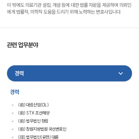
이 밖에도 의료기관 설립, 개설 등에 대한 법률 자문을 제공하며 의뢰인
에게 법률적, 의학적 도움을 드리기 위해 노력하는 변호사입니다.
관련 업무분야
의료제약
형사
건설
기업법무
부동산
민사
M&A
손해배상
이혼
경력
(前) 대림산업(DL)
(前) STX 조선해양
(前) 법무법인 정림
(前) 창원지방법원 국선변호인
(現) 법무법인(유한) 대륜