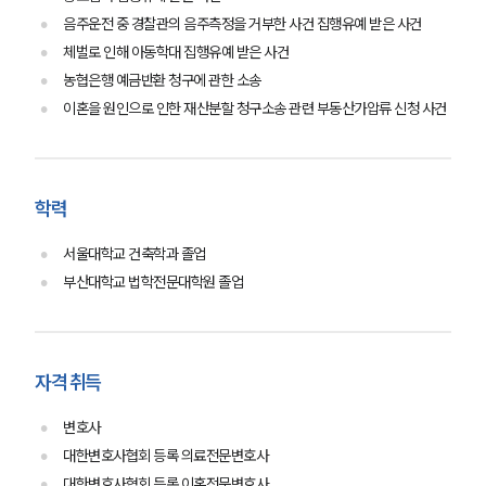
음주운전 중 경찰관의 음주측정을 거부한 사건 집행유예 받은 사건
체벌로 인해 아동학대 집행유예 받은 사건
농협은행 예금반환 청구에 관한 소송
이혼을 원인으로 인한 재산분할 청구소송 관련 부동산가압류 신청 사건
학력
그룹소개
서울대학교 건축학과 졸업
부산대학교 법학전문대학원 졸업
그룹소개
대륜의 강점
오시는 길
글로벌 파트너 로펌
자격 취득
고객의 소리
통합검색
변호사
AI대륜
대한변호사협회 등록 의료전문변호사
대한변호사협회 등록 이혼전문변호사