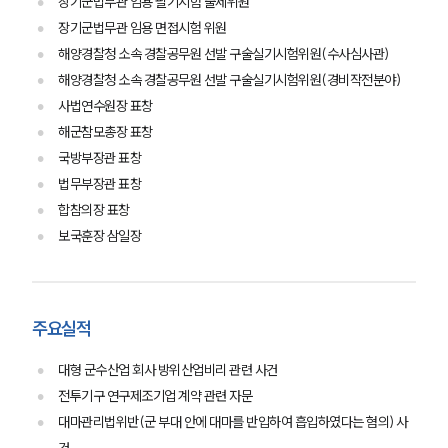
장기군법무관 임용 필기시험 출제위원
장기군법무관 임용 면접시험 위원
해양경찰청 소속 경찰공무원 선발 구술실기시험위원(수사심사관)
해양경찰청 소속 경찰공무원 선발 구술실기시험위원(경비작전분야)
사법연수원장 표창
해군참모총장 표창
국방부장관 표창
법무부장관 표창
합참의장 표창
보국훈장 삼일장
주요실적
대형 군수산업 회사 방위산업비리 관련 사건
전투기구 연구제조기업 계약 관련 자문
대마관리법위반(군 부대 안에 대마를 반입하여 흡입하였다는 혐의) 사