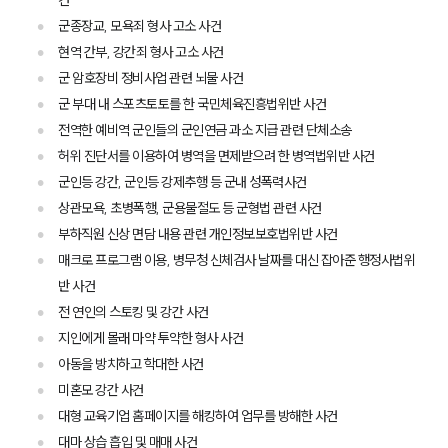
건
군종장교, 모욕죄 형사 고소 사건
현역 간부, 강간죄 형사 고소 사건
군 암호장비 정비사업 관련 뇌물 사건
군 부대 내 스포츠토토를 한 국민체육진흥법위반 사건
전역한 예비역 군인들의 군인연금 과소 지급 관련 단체소송
그룹소개
허위 진단서를 이용하여 병역을 면제받으려 한 병역법위반 사건
군인등 강간, 군인등 강제추행 등 군내 성폭력사건
그룹소개
대륜의 강점
상관모욕, 초병폭행, 군용물절도 등 군형법 관련 사건
오시는 길
부하직원 신상 면담 내용 관련 개인정보보호법위반 사건
글로벌 파트너 로펌
매크로 프로그램 이용, 병무청 신체검사 날짜를 대신 잡아준 행정사법위
고객의 소리
통합검색
반 사건
AI대륜
전 연인의 스토킹 및 강간 사건
지인에게 몰래 마약 투약한 형사 사건
업무사례
아동을 방치하고 학대한 사건
미혼모 강간 사건
주요 업무사례
대형 교육기업 홈페이지를 해킹하여 업무를 방해한 사건
사례분석/최신동향
대마 상습 흡입 및 매매 사건