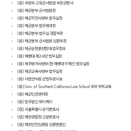
(前) 국방부 고등군사법원 부장군판사
(前) 해군본부 군사법원장
(前) 해군작전사령부 법무실장
(前) 해군본부 법무병과장
(前) 해군본부 법무실 검찰부장
(前) 해군본부 군사법원 심판부장
(前) 해군순항훈련함대 법무참모
(前) 해병대 제2사단 법무실장
(前) 제주방어사령부(현 해병대 9여단) 법무실장
(前) 해군교육사령부 법무실장
(前) 사법연수원 군법무관시보
(前) Univ. of Southerh California Law School 국외 위탁교육
(前) 해군인권센터장
(前) 법무법인 와이케이
(現) 서울특별시 공익변호사
(現) 해양경찰청 고문변호사
(現) 해양안전심판원 심판변론인