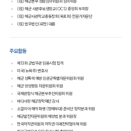
(現) 해군본부 청원심의위원회 심의위원
(現) 해군 사관후보생장교(OCS) 중앙회 부회장
(現) 해군사관학교총동창회(옥포회) 전문가자문단
(現) 법무법인(유한) 대륜
주요활동
제13회 군법무관 임용시험 합격
미국(뉴욕주) 변호사
해군 성폭력 예방 민관군특별자문위원회 위원
해군 양성평등 자문위원회 위원
국제관함식 해군본부추진위원회 위원
바다사랑 해군장학재단 감사
소말리아 해역 파병 (청해부대) 준비단 정작분과 위원
해군발전자문위원회 해양법 분과 위원장
한국저작권위원회 저작권 미래전략협의체 위원