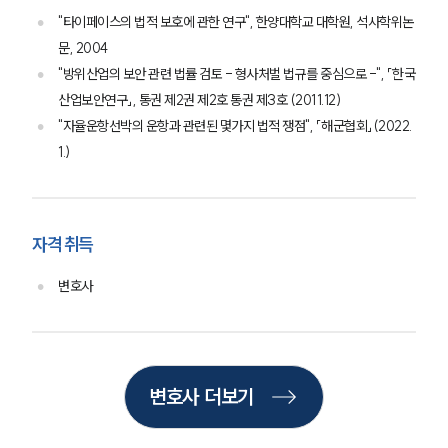
뉴스레터/브로슈어
"타이페이스의 법적 보호에 관한 연구", 한양대학교 대학원, 석사학위논
세미나
문, 2004
"방위산업의 보안 관련 법률 검토 - 형사처벌 법규를 중심으로 -", 「한국
대륜법률상담예약
산업보안연구」, 통권 제2권 제2호 통권 제3호 (2011.12)
"자율운항선박의 운항과 관련된 몇가지 법적 쟁점", 「해군협회」(2022.
대륜법률상담예약
1.)
자격 취득
변호사
변호사 더보기