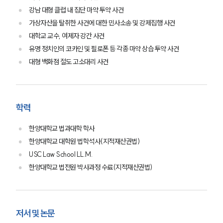
법률정보
법률지식인
강남 대형 클럽 내 집단 마약 투약 사건
고객후기
가상자산을 탈취한 사건에 대한 민사소송 및 강제집행 사건
대학교 교수, 여제자 강간 사건
유명 정치인의 코카인 및 필로폰 등 각종 마약 상습 투약 사건
업무분야
대형 백화점 절도 고소대리 사건
지식재산권그룹 업무
전체
학력
구성원 소개
한양대학교 법과대학 학사
지식재산권전문변호사
한양대학교 대학원 법학석사(지적재산권법)
USC Law School LL.M.
한양대학교 법전원 박사과정 수료(지적재산권법)
소식/자료
언론보도
공지사항
법률 블로그
저서 및 논문
법률서식