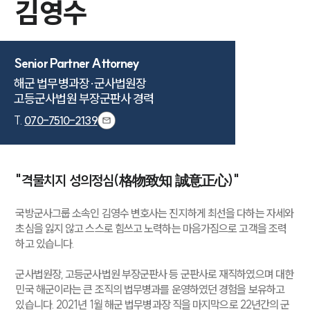
김영수
Senior Partner Attorney
해군 법무병과장·군사법원장

고등군사법원 부장군판사 경력
T.
070-7510-2139
"격물치지 성의정심(格物致知 誠意正心)"
국방군사그룹 소속인 김영수 변호사는 진지하게 최선을 다하는 자세와
초심을 잃지 않고 스스로 힘쓰고 노력하는 마음가짐으로 고객을 조력
하고 있습니다.
군사법원장, 고등군사법원 부장군판사 등 군판사로 재직하였으며 대한
민국 해군이라는 큰 조직의 법무병과를 운영하였던 경험을 보유하고
있습니다. 2021년 1월 해군 법무병과장 직을 마지막으로 22년간의 군