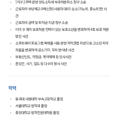
1가구 2주택 관련 양도소득세 부과처분취소 청구 소송
근로자의 부당해고구제신청(사용자 대리) 승소(지노위, 중노위)한 사
건
근로자의 급여 및 퇴직금 지급 청구 소송
이미 수 개의 보호처분 전력이 있는 보호소년을 변호하여 4호 보호 처분
그룹소개
받은 사건
소프트웨어 프로그램 복제물 사용 관련 저작권법 위반으로 고소된 피의
그룹소개
자들을 변호하여 공소기각, 무죄 받아낸 사건
대륜의 강점
부동산인도, 약정금, 계약해제 등 민사사건
오시는 길
글로벌 파트너 로펌
준강간, 사기, 절도 등 다수의 형사 사건
고객의 소리
통합검색
AI대륜
학력
업무사례
동국대 사범대학 부속고등학교 졸업
주요 업무사례
서울대학교 법학과 졸업
사례분석/최신동향
중앙대학교 법학전문대학원 졸업
법률정보