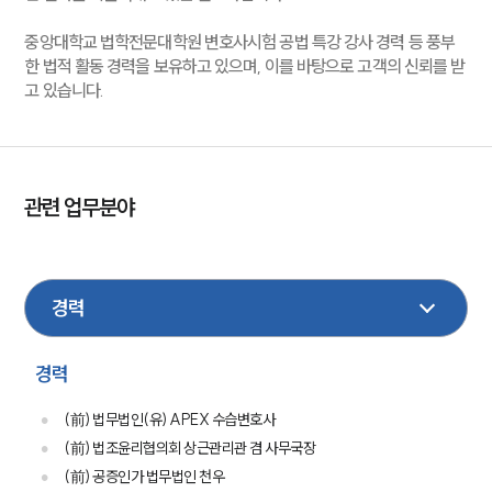
중앙대학교 법학전문대학원 변호사시험 공법 특강 강사 경력 등 풍부
한 법적 활동 경력을 보유하고 있으며, 이를 바탕으로 고객의 신뢰를 받
고 있습니다.
관련 업무분야
민사
형사
학교폭력
노동
산재
손해배상
부동산
금융
기업법무
가사
이혼
성범죄
경력
(前) 법무법인(유) APEX 수습변호사
(前) 법조윤리협의회 상근관리관 겸 사무국장
(前) 공증인가 법무법인 천우