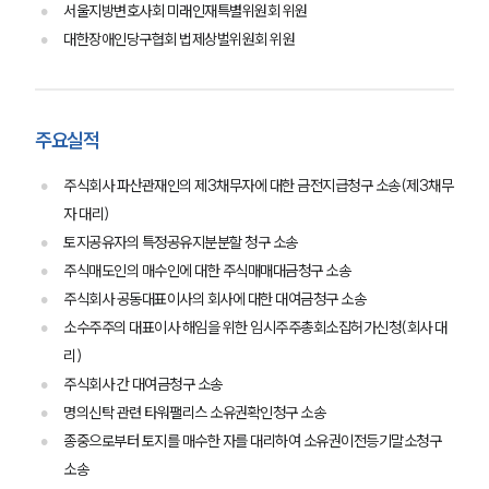
서울지방변호사회 미래인재특별위원회 위원
대한장애인당구협회 법제상벌위원회 위원
주요실적
주식회사 파산관재인의 제3채무자에 대한 금전지급청구 소송(제3채무
자 대리)
토지공유자의 특정공유지분분할 청구 소송
주식매도인의 매수인에 대한 주식매매대금청구 소송
주식회사 공동대표이사의 회사에 대한 대여금청구 소송
소수주주의 대표이사 해임을 위한 임시주주총회소집허가신청(회사 대
리)
주식회사 간 대여금청구 소송
명의신탁 관련 타워팰리스 소유권확인청구 소송
종중으로부터 토지를 매수한 자를 대리하여 소유권이전등기말소청구
소송