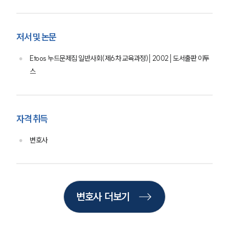
법률지식인
고객후기
저서 및 논문
업무분야
Etoos 누드문제집 일반사회(제6차 교육과정)│2002│도서출판 이투
스
지식재산권그룹 업무
전체
구성원 소개
자격 취득
지식재산권전문변호사
변호사
소식/자료
언론보도
변호사 더보기
공지사항
법률 블로그
법률서식