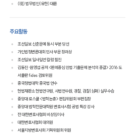
(現) 법무법인(유한) 대륜
주요활동
조선일보 신춘문예 동시 부분 당선
가인법정변론대회 민사 부문 장려상
조선일보 일사일언 칼럼 필진
김동진·원영섭 공저 <판례중심 민법 기출문제 분석의 종결> 2016 도
서출판 fides 검토위원
중국정법대학 중국법 연수
헌법재판소 헌법연구원, 사법연수원, 경찰, 검찰(심화) 실무수습
중앙대 로스쿨 <법학논총> 편집위원회 부편집장
중앙대 법학전문대학원 변호사시험 공법 특강 강사
전 대한변호사협회 비상임이사
대한변호사협회 대의원
서울지방변호사회 기획위원회 위원