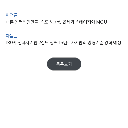
업무사례
주요 업무사례
이전글
사례분석/최신동향
대륜 엔터테인먼트·스포츠그룹, 21세기 스테이지와 MOU
법률정보
법률지식인
다음글
고객후기
180억 전세사기범 2심도 징역 15년…사기범죄 양형기준 강화 예정
업무분야
목록보기
지식재산권그룹 업무
전체
구성원 소개
지식재산권전문변호사
소식/자료