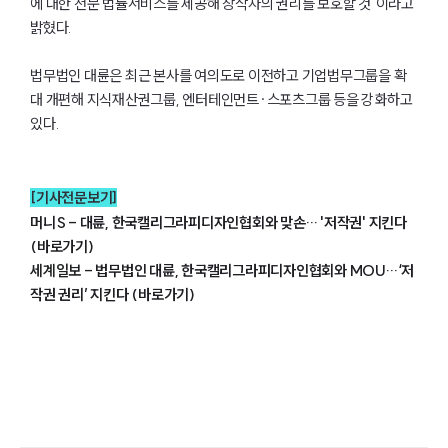
에 대한 전문 법률서비스를 제공해 창작자의 권리를 보호할 것"이라고
밝혔다.
법무법인 대륜은 최근 본사를 여의도로 이전하고 기업법무그룹을 확
대 개편해 지식재산권그룹, 엔터테인먼트·스포츠그룹 등을 강화하고
있다.
[기사전문보기]
머니S - 대륜, 한국캘리그라피디자인협회와 맞손… '저작권' 지킨다
그룹소개
(바로가기)
세계일보 -
법무법인 대륜, 한국캘리그라피디자인협회와 MOU…‘저
그룹소개
대륜의 강점
작권 권리’ 지킨다 (바로가기)
오시는 길
글로벌 파트너 로펌
고객의 소리
통합검색
AI대륜