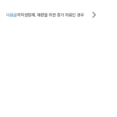
그룹소개
다음글
저작권침해, 재판을 위한 증거 자료인 경우
대륜의 강점
오시는 길
글로벌 파트너 로펌
고객의 소리
통합검색
AI대륜
업무사례
주요 업무사례
사례분석/최신동향