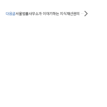
그룹소개
다음글
서울법률사무소가 이야기하는 지식재산권의 필요성
대륜의 강점
오시는 길
글로벌 파트너 로펌
고객의 소리
통합검색
AI대륜
업무사례
주요 업무사례
사례분석/최신동향