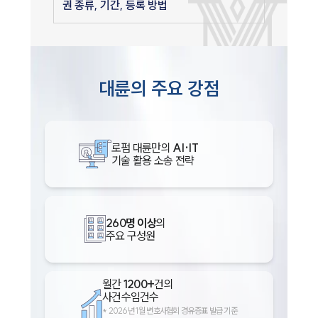
권 종류, 기간, 등록 방법
대륜의 주요 강점
로펌 대륜만의
AI·IT
기술 활용 소송 전략
260명 이상
의
주요 구성원
월간
1200+
건의
사건수임건수
*
2026년 1월 변호사협회 경유증표 발급 기준