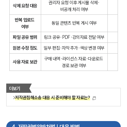
글로벌 파트너 로펌
권리자 요청 이후 게시물 삭제·
삭제 요청 대응
고객의 소리
비공개 처리 여부
통합검색
AI대륜
반복 업로드 
동일 콘텐츠 반복 게시 여부
여부
업무사례
파일 공유 범위
링크 공유·PDF·강의자료 전달 여부
원본 수정 정도
일부 편집·자막 추가·색상 변경 여부
주요 업무사례
사례분석/최신동향
구매 내역·라이선스 자료·다운로드 
법률정보
사용 자료 보관
법률지식인
경로 보관 여부
고객후기
더보기
업무분야
저작권침해소송 대응 시 준비해야 할 자료는?
지식재산권그룹 업무
전체
구성원 소개
4
.
저작권법위반처벌 | 대응 방법