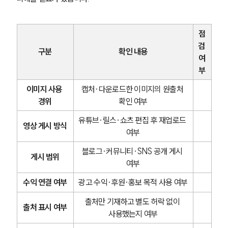
점
검 
구분
확인 내용
여
부
이미지 사용 
캡처·다운로드한 이미지의 원출처 
경위
확인 여부
유튜브·릴스·쇼츠 편집 후 재업로드 
영상 게시 방식
여부
블로그·커뮤니티·SNS 공개 게시 
게시 범위
여부
그룹소개
수익 연결 여부
광고 수익·후원·홍보 목적 사용 여부
그룹소개
출처만 기재하고 별도 허락 없이 
출처 표시 여부
대륜의 강점
사용했는지 여부
오시는 길