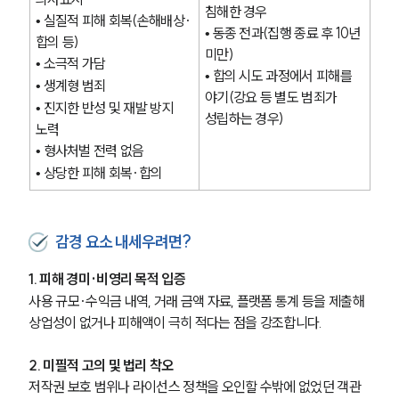
침해한 경우
• 실질적 피해 회복(손해배상·
• 동종 전과(집행 종료 후 10년 
업무분야
합의 등)
미만) 
• 소극적 가담 
• 합의 시도 과정에서 피해를 
지식재산권그룹 업무
• 생계형 범죄
전체
야기(강요 등 별도 범죄가 
• 진지한 반성 및 재발 방지 
성립하는 경우)
노력 
• 형사처벌 전력 없음 
구성원 소개
• 상당한 피해 회복·합의
지식재산권전문변호사
감경 요소 내세우려면?
소식/자료
1. 피해 경미·비영리 목적 입증
언론보도
사용 규모·수익금 내역, 거래 금액 자료, 플랫폼 통계 등을 제출해 
공지사항
상업성이 없거나 피해액이 극히 적다는 점을 강조합니다.
법률 블로그
법률서식
뉴스레터/브로슈어
2. 미필적 고의 및 법리 착오
세미나
저작권 보호 범위나 라이선스 정책을 오인할 수밖에 없었던 객관