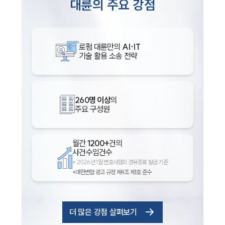
대륜의 주요 강점
로펌 대륜만의
AI·IT
기술 활용 소송 전략
260명 이상
의
주요 구성원
월간
1200+
건의
사건수임건수
*
2026년 1월 변호사협회 경유증표 발급 기준
*대한변협 광고 규정 제4조 제1호 준수
더 많은 강점 살펴보기