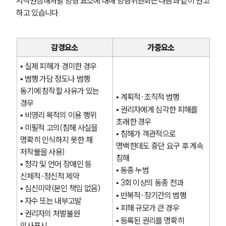
저작권침해처벌 양형 요소에 대해 양형위원회는 다음과 같이 권고
하고 있습니다.
그룹소개
감경요소
가중요소
그룹소개
• 실제 피해가 경미한 경우 
대륜의 강점
• 범행 가담 정도나 범행 
오시는 길
동기에 참작할 사유가 있는 
글로벌 파트너 로펌
• 계획적·조직적 범행 
경우 
고객의 소리
• 권리자에게 심각한 피해를 
통합검색
• 비영리 목적의 이용 행위 
초래한 경우 
AI대륜
• 미필적 고의(침해 사실을 
• 침해가 객관적으로 
명확히 인식하지 못한 채 
명백한데도 중단 요구 후 계속 
저작물을 사용)
업무사례
침해
• 청각 및 언어 장애인 등 
• 동종 누범 
주요 업무사례
신체적·정신적 제약 
• 3회 이상의 동종 전과
사례분석/최신동향
• 심신미약(본인 책임 없음) 
• 반복적·장기간의 범행 
법률정보
• 자수 또는 내부고발 
법률지식인
• 피해 규모가 큰 경우 
• 권리자의 처벌불원 
고객후기
• 등록된 권리를 명확히 
의사표시 