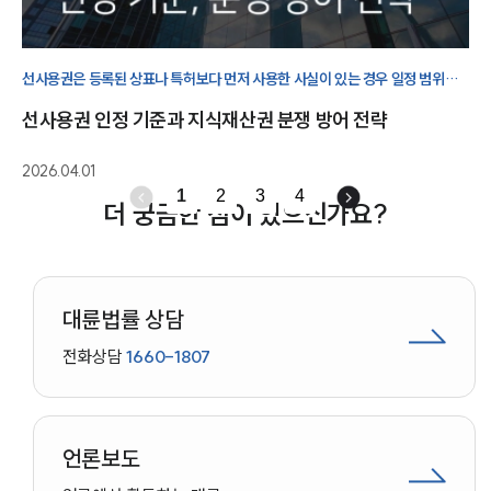
선사용권은 등록된 상표나 특허보다 먼저 사용한 사실이 있는 경우 일정 범위
내에서 계속 사용할 수 있는 권리로, 지식재산권 분쟁에서 핵심적인 방어
선사용권 인정 기준과 지식재산권 분쟁 방어 전략
수단으로 작용합니다.
2026.04.01
1
2
3
4
더 궁금한 점이 있으신가요?
대륜법률 상담
전화상담
1660-1807
언론보도