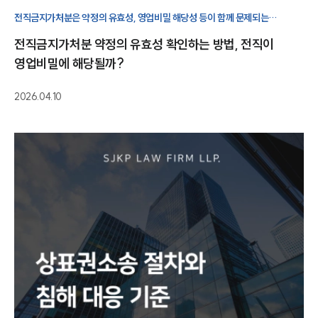
글로벌 파트너 로펌
고객의 소리
전직금지가처분은 약정의 유효성, 영업비밀 해당성 등이 함께 문제되는
통합검색
사안이므로 전직금지로 고민중이라면 빠르게 법적 대응을 시작해야 합니다.
전직금지가처분 약정의 유효성 확인하는 방법, 전직이
AI대륜
영업비밀에 해당될까?
업무사례
2026.04.10
주요 업무사례
사례분석/최신동향
법률정보
법률지식인
고객후기
업무분야
지식재산권그룹 업무
전체
구성원 소개