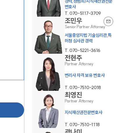
경력,성범죄/지식재산권전문
변호사
T.
070-5117-3709
조민우
Senior Partner Attorney
서울중앙지법 기술심리관,특
허청 심사관 경력
T.
070-5221-3616
그룹소개
전현주
Partner Attorney
그룹소개
변리사 자격 보유 변호사
대륜의 강점
T.
070-7510-2018
최영진
오시는 길
Partner Attorney
글로벌 파트너 로펌
지식재산권전문변호사
고객의 소리
T.
070-7510-1118
곽나미
통합검색