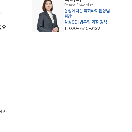
Patent Specialist
AI대륜
삼성메디슨 특허라이센싱팀
.
팀장
삼성SDI 법무팀 과장 경력
필요
업무사례
T.
070-7510-2139
주요 업무사례
사례분석/최신동향
법률정보
법률지식인
고객후기
업무분야
권과 
지식재산권그룹 업무