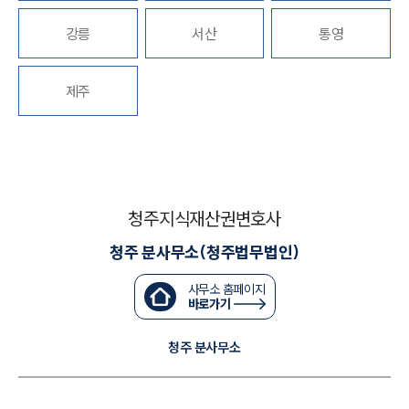
강릉
서산
통영
대륜법률상담예약
대륜법률상담예약
제주
청주지식재산권변호사
청주 분사무소(청주법무법인)
사무소 홈페이지
바로가기
청주 분사무소