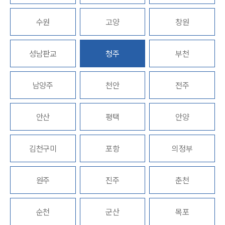
업무분야
수원
고양
창원
지식재산권그룹 업무
성남판교
청주
부천
전체
남양주
천안
전주
구성원 소개
지식재산권전문변호사
안산
평택
안양
소식/자료
김천구미
포항
의정부
언론보도
공지사항
원주
진주
춘천
법률 블로그
법률서식
뉴스레터/브로슈어
순천
군산
목포
세미나