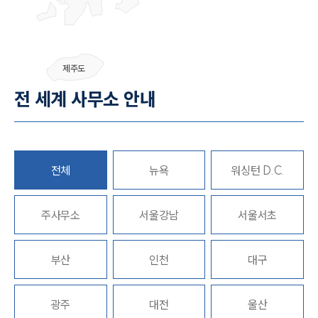
그룹소개
제주도
그룹소개
전 세계 사무소 안내
대륜의 강점
오시는 길
글로벌 파트너 로펌
고객의 소리
통합검색
전체
뉴욕
워싱턴 D.C.
AI대륜
주사무소
업무사례
서울강남
서울서초
주요 업무사례
부산
인천
대구
사례분석/최신동향
법률정보
법률지식인
고객후기
광주
대전
울산