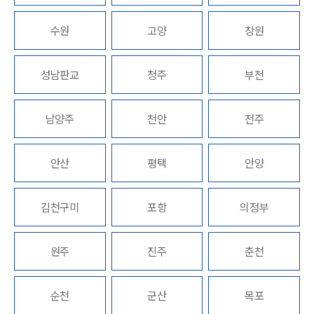
업무분야
수원
고양
창원
지식재산권그룹 업무
성남판교
청주
부천
전체
남양주
천안
전주
구성원 소개
지식재산권전문변호사
안산
평택
안양
소식/자료
김천구미
포항
의정부
언론보도
공지사항
원주
진주
춘천
법률 블로그
법률서식
뉴스레터/브로슈어
순천
군산
목포
세미나