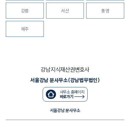
강릉
서산
통영
대륜법률상담예약
대륜법률상담예약
제주
강남지식재산권변호사
서울강남 분사무소(강남법무법인)
사무소 홈페이지
바로가기
서울강남 분사무소