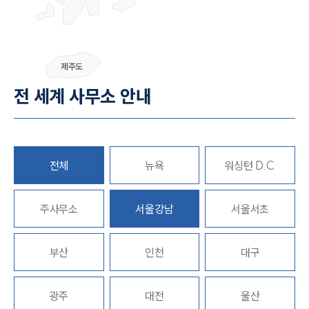
그룹소개
제주도
그룹소개
전 세계 사무소 안내
대륜의 강점
오시는 길
글로벌 파트너 로펌
고객의 소리
통합검색
전체
뉴욕
워싱턴 D.C.
AI대륜
주사무소
업무사례
서울강남
서울서초
주요 업무사례
부산
인천
대구
사례분석/최신동향
법률정보
법률지식인
고객후기
광주
대전
울산