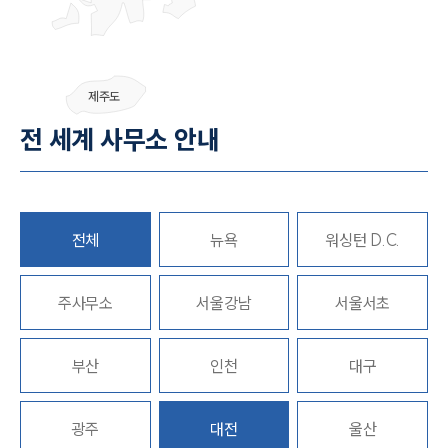
그룹소개
제주도
그룹소개
전 세계 사무소 안내
대륜의 강점
오시는 길
글로벌 파트너 로펌
고객의 소리
통합검색
전체
뉴욕
워싱턴 D.C.
AI대륜
주사무소
업무사례
서울강남
서울서초
주요 업무사례
부산
인천
대구
사례분석/최신동향
법률정보
법률지식인
고객후기
광주
대전
울산