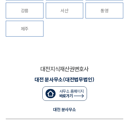
강릉
서산
통영
대륜법률상담예약
대륜법률상담예약
제주
대전지식재산권변호사
대전 분사무소(대전법무법인)
사무소 홈페이지
바로가기
대전 분사무소