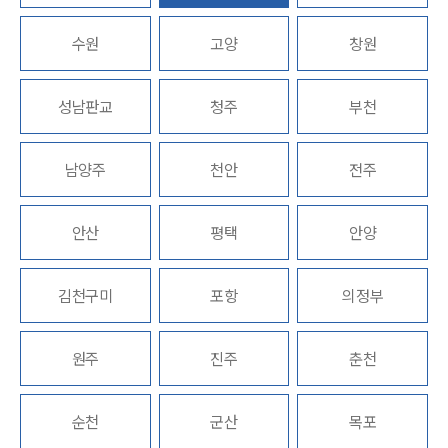
업무분야
수원
고양
창원
지식재산권그룹 업무
성남판교
청주
부천
전체
남양주
천안
전주
구성원 소개
지식재산권전문변호사
안산
평택
안양
소식/자료
김천구미
포항
의정부
언론보도
공지사항
원주
진주
춘천
법률 블로그
법률서식
뉴스레터/브로슈어
순천
군산
목포
세미나