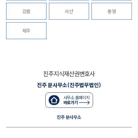
강릉
서산
통영
대륜법률상담예약
대륜법률상담예약
제주
진주지식재산권변호사
진주 분사무소(진주법무법인)
사무소 홈페이지
바로가기
진주 분사무소