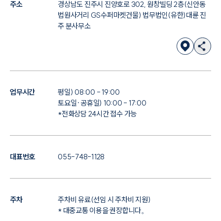
주소
경상남도 진주시 진양호로 302, 원창빌딩 2층(신안동
법원사거리 GS수퍼마켓건물) 법무법인(유한)대륜 진
주 분사무소
업무시간
평일) 08:00 - 19:00
토요일·공휴일) 10:00 - 17:00
*전화상담 24시간 접수 가능
대표번호
055-748-1128
주차
주차비 유료(선임 시 주차비 지원)
* 대중교통 이용을 권장합니다。