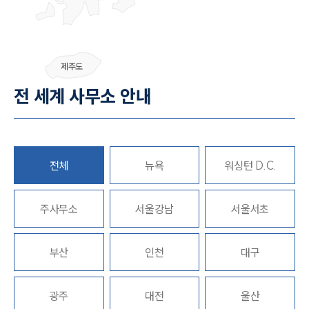
그룹소개
제주도
전 세계 사무소 안내
그룹소개
대륜의 강점
오시는 길
글로벌 파트너 로펌
고객의 소리
통합검색
전체
뉴욕
워싱턴 D.C.
AI대륜
주사무소
서울강남
서울서초
업무사례
주요 업무사례
부산
인천
대구
사례분석/최신동향
법률정보
법률지식인
광주
대전
울산
고객후기