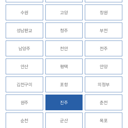
수원
고양
창원
업무분야
지식재산권그룹 업무
성남판교
청주
부천
전체
남양주
천안
전주
구성원 소개
지식재산권전문변호사
안산
평택
안양
소식/자료
김천구미
포항
의정부
언론보도
공지사항
원주
진주
춘천
법률 블로그
법률서식
뉴스레터/브로슈어
순천
군산
목포
세미나