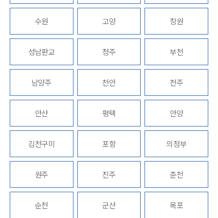
업무분야
수원
고양
창원
지식재산권그룹 업무
성남판교
청주
부천
전체
남양주
천안
전주
구성원 소개
지식재산권전문변호사
안산
평택
안양
소식/자료
김천구미
포항
의정부
언론보도
공지사항
원주
진주
춘천
법률 블로그
법률서식
뉴스레터/브로슈어
순천
군산
목포
세미나