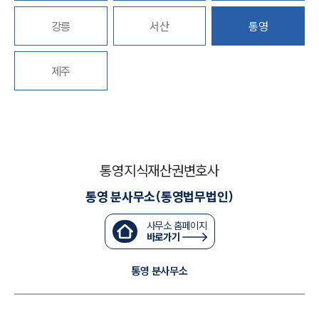
강릉
서산
통영
대륜법률상담예약
대륜법률상담예약
제주
통영지식재산권변호사
통영 분사무소(통영법무법인)
사무소 홈페이지
바로가기
통영 분사무소