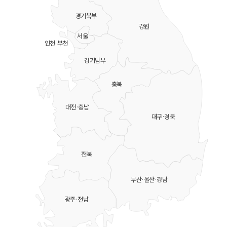
경기북부
강원
서울
인천·부천
경기남부
충북
대전·충남
대구·경북
전북
부산·울산·경남
광주·전남