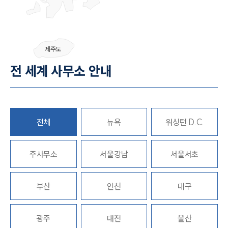
그룹소개
제주도
그룹소개
전 세계 사무소 안내
대륜의 강점
오시는 길
글로벌 파트너 로펌
고객의 소리
통합검색
전체
뉴욕
워싱턴 D.C.
AI대륜
주사무소
업무사례
서울강남
서울서초
주요 업무사례
부산
인천
대구
사례분석/최신동향
법률정보
법률지식인
고객후기
광주
대전
울산