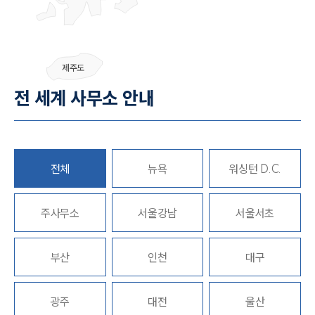
그룹소개
제주도
그룹소개
대륜의 강점
전 세계 사무소 안내
오시는 길
글로벌 파트너 로펌
고객의 소리
통합검색
AI대륜
전체
뉴욕
워싱턴 D.C.
업무사례
주사무소
서울강남
서울서초
주요 업무사례
사례분석/최신동향
부산
인천
대구
법률정보
법률지식인
고객후기
광주
대전
울산