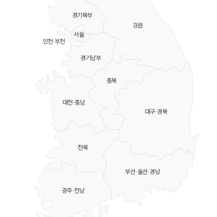
경기북부
강원
서울
인천·부천
경기남부
충북
대전·충남
대구·경북
전북
부산·울산·경남
광주·전남