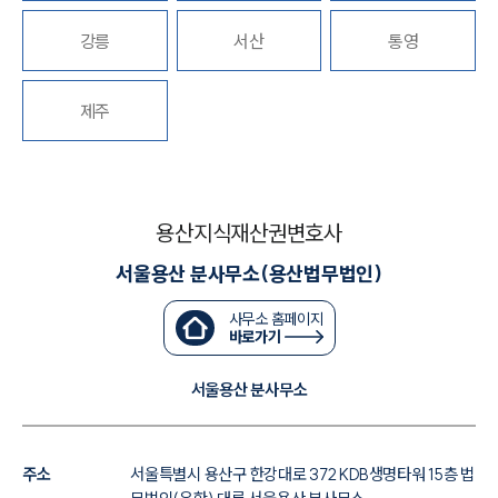
대륜법률상담예약
강릉
서산
통영
대륜법률상담예약
제주
용산지식재산권변호사
서울용산 분사무소(용산법무법인)
사무소 홈페이지
바로가기
서울용산 분사무소
주소
서울특별시 용산구 한강대로 372 KDB생명타워 15층 법