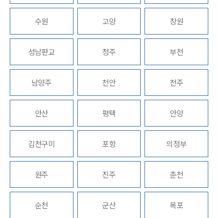
업무분야
수원
고양
창원
지식재산권그룹 업무
전체
성남판교
청주
부천
구성원 소개
남양주
천안
전주
지식재산권전문변호사
안산
평택
안양
소식/자료
김천구미
포항
의정부
언론보도
공지사항
법률 블로그
원주
진주
춘천
법률서식
뉴스레터/브로슈어
세미나
순천
군산
목포