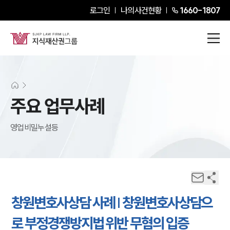
로그인
나의사건현황
1660-1807
주요 업무사례
영업비밀누설등
창원변호사상담 사례 | 창원변호사상담으
로 부정경쟁방지법 위반 무혐의 입증