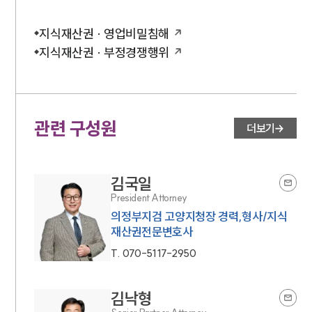
뉴스레터/브로슈어
세미나
지식재산권 · 영업비밀침해
지식재산권 · 부정경쟁행위
대륜법률상담예약
대륜법률상담예약
관련 구성원
더보기
김국일
President Attorney
의정부지검 고양지청장 경력,형사/지식
재산권전문변호사
T.
070-5117-2950
김낙형