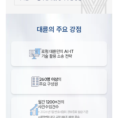
대륜의 주요 강점
로펌 대륜만의
AI·IT
기술 활용 소송 전략
260명 이상
의
주요 구성원
월간
1200+
건의
사건수임건수
*
2026년 1월 변호사협회 경유증표 발급 기준
*대한변협 광고 규정 제4조 제1호 준수