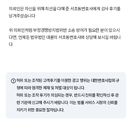
의뢰인은 자신을 위해 최선을 다해 준 서초동변호사에게 감사 후기를
남겨주셨습니다.
위 의뢰인처럼 부정경쟁방지법위반 소송 방어가 필요한 분이 있으시
다면, 언제든 법무법인 대륜의 서초동변호사와 상담해 보시길 바랍니
다.
그룹소개
⚠️
허위 또는 조작된 고객후기를 이용한 광고 행위는 대한변호사협회 규
그룹소개
정에 따라 엄격한 제재 및 처벌 대상이 됩니다.
대륜의 강점
오시는 길
허위 또는 조작 후기가 의심되는 경우, 반드시 진위를 확인하신 후 관
글로벌 파트너 로펌
련 기관에 신고해 주시기 바랍니다. 이는 법률 서비스 시장의 신뢰를
고객의 소리
지키기 위한 중요한 절차입니다.
통합검색
AI대륜