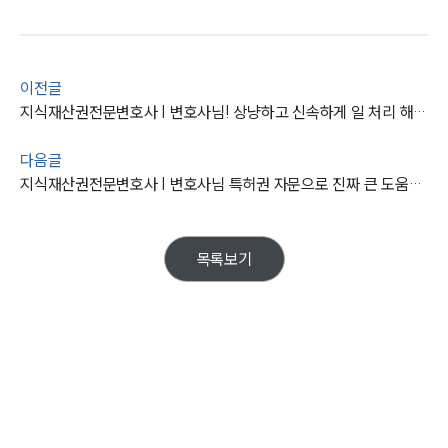
업무사례
주요 업무사례
사례분석/최신동향
이전글
법률정보
지식재산권전문변호사 | 변호사님! 상냥하고 신속하게 일 처리 해주셔서 감사합니다.
법률지식인
고객후기
다음글
지식재산권전문변호사 | 변호사님 특허권 자문으로 진짜 큰 도움받았어요.
업무분야
지식재산권그룹 업무
목록보기
전체
구성원 소개
지식재산권전문변호사
소식/자료