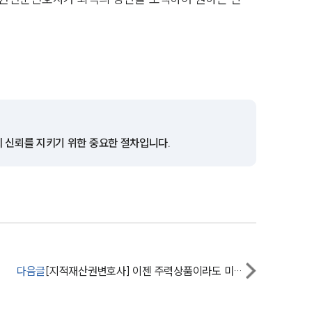
그룹소개
그룹소개
대륜의 강점
의 신뢰를 지키기 위한 중요한 절차입니다.
오시는 길
글로벌 파트너 로펌
고객의 소리
통합검색
다음글
[지적재산권변호사] 이젠 주력상품이라도 미리 등록해야겠다는 생각이 드네요.
AI대륜