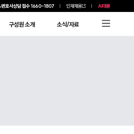
변호사상담 접수
1660-1807
인재채용
AI대륜
구성원 소개
소식/자료