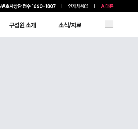
변호사상담 접수
1660-1807
인재채용
AI대륜
구성원 소개
소식/자료