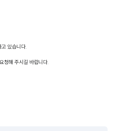
전체
구성원 소개
지식재산권전문변호사
하고 있습니다.
소식/자료
요청해 주시길 바랍니다.
언론보도
공지사항
법률 블로그
법률서식
뉴스레터/브로슈어