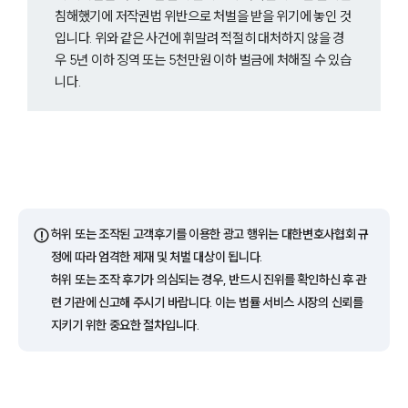
그룹소개
침해했기에 저작권법 위반으로 처벌을 받을 위기에 놓인 것
입니다. 위와 같은 사건에 휘말려 적절히 대처하지 않을 경
그룹소개
우 5년 이하 징역 또는 5천만원 이하 벌금에 처해질 수 있습
대륜의 강점
오시는 길
니다.
글로벌 파트너 로펌
고객의 소리
통합검색
AI대륜
업무사례
⚠️
허위 또는 조작된 고객후기를 이용한 광고 행위는 대한변호사협회 규
주요 업무사례
정에 따라 엄격한 제재 및 처벌 대상이 됩니다.
사례분석/최신동향
허위 또는 조작 후기가 의심되는 경우, 반드시 진위를 확인하신 후 관
법률정보
법률지식인
련 기관에 신고해 주시기 바랍니다. 이는 법률 서비스 시장의 신뢰를
고객후기
지키기 위한 중요한 절차입니다.
업무분야