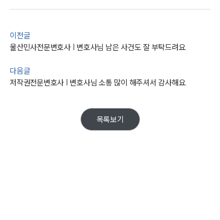
지식재산권그룹 업무
전체
이전글
구성원 소개
울산민사전문변호사 | 변호사님 남은 사건도 잘 부탁드려요.
지식재산권전문변호사
다음글
저작권전문변호사 | 변호사님 소통 많이 해주셔서 감사해요.
소식/자료
목록보기
언론보도
공지사항
법률 블로그
법률서식
뉴스레터/브로슈어
세미나
대륜법률상담예약