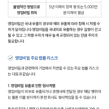
불법적인 방법으로 
5년 이하의 징역 형 또는 5,000만 
영업비밀 취득
원 이하의 벌금
업무사례
영업비밀은 국내 유출의 경우와 해외 유출에 따라 침해 시 처벌 수
주요 업무사례
사례분석/최신동향
위가 달라집니다.영업비밀을 국내외로 유출하는 경우 실형이 선고
법률정보
될 수 있고 그 처벌 수위가 매우 높게 규정되어 있는 만큼 주의가 
법률지식인
필요합니다.
고객후기
영업비밀 주요 법률 리스크
업무분야
영업비밀과 관련하여 기업에서 직면할 수 있는 주요 법률 리스크
지식재산권그룹 업무
는 다음과 같습니다.
전체
1. 영업비밀 유출로 인한 형사처벌
구성원 소개
영업비밀이 외부로 유출되거나 경쟁사에 전달된 경우 해당 행위자
는 물론 이를 방지하지 못한 회사도 형사책임을 질 수 있습니다. 
지식재산권전문변호사