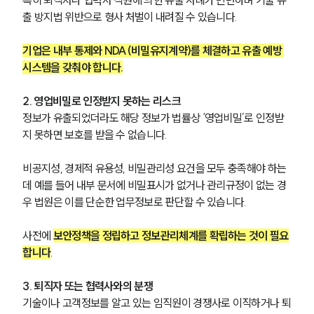
특히 퇴직자나 협력사 직원에 의한 유출 사례가 빈번하며 기술 유
출 방지법 위반으로 형사 처벌이 내려질 수 있습니다. 
소식/자료
기업은 내부 통제와 NDA(비밀유지계약)를 체결하고 유출 예방 
언론보도
공지사항
시스템을 갖춰야 합니다.
법률 블로그
법률서식
2. 영업비밀로 인정받지 못하는 리스크
뉴스레터/브로슈어
정보가 유출되었더라도 해당 정보가 법률상 ‘영업비밀’로 인정받
세미나
지 못하면 보호를 받을 수 없습니다. 
대륜법률상담예약
비공지성, 경제적 유용성, 비밀관리성 요건을 모두 충족해야 하는
데 예를 들어 내부 문서에 비밀표시가 없거나 관리규정이 없는 경
대륜법률상담예약
우 법원은 이를 단순한 업무정보로 판단할 수 있습니다. 
사전에 
보안정책을 정립하고 정보관리체계를 확립하는 것이 필요
합니다
.
3. 퇴직자 또는 협력사와의 분쟁 
기술이나 고객정보를 알고 있는 임직원이 경쟁사로 이직하거나 퇴