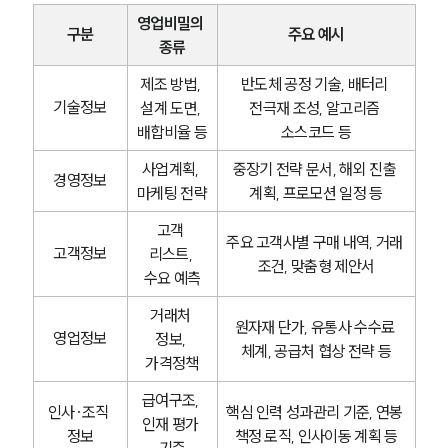
영업비밀의 
구분
주요 예시
종류
제조 방법, 
반도체 공정 기술, 배터리 
기술정보
설계 도면, 
전극재 조성, 알고리즘 
배합비율 등
소스코드 등
사업계획, 
중장기 전략 문서, 해외 진출 
경영정보
마케팅 전략
계획, 프로모션 일정 등
고객 
주요 고객사별 구매 내역, 거래 
고객정보
리스트, 
조건, 맞춤형 제안서
수요 예측
거래처 
원자재 단가, 유통사 수수료 
영업정보
정보, 
체계, 공급처 협상 전략 등
가격정책
급여구조, 
인사·조직 
핵심 인력 성과관리 기준, 연봉 
인재 평가 
정보
책정 로직, 인사이동 계획 등
기준