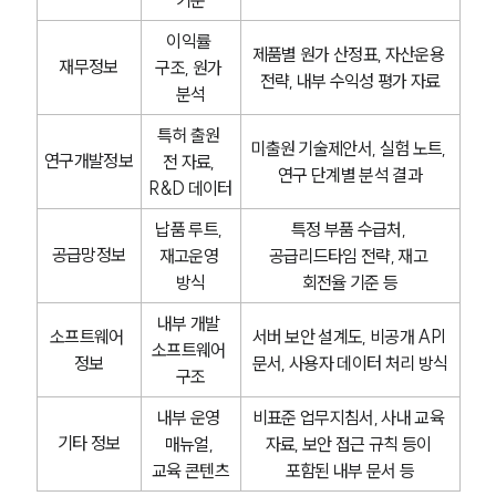
이익률 
제품별 원가 산정표, 자산운용 
재무정보
구조, 원가 
전략, 내부 수익성 평가 자료
분석
특허 출원 
미출원 기술제안서, 실험 노트, 
연구개발정보
전 자료, 
연구 단계별 분석 결과
R&D 데이터
납품 루트, 
특정 부품 수급처, 
공급망정보
재고운영 
공급리드타임 전략, 재고 
방식
회전율 기준 등
내부 개발 
소프트웨어 
서버 보안 설계도, 비공개 API 
소프트웨어 
정보
문서, 사용자 데이터 처리 방식
구조
내부 운영 
비표준 업무지침서, 사내 교육 
기타 정보
매뉴얼, 
자료, 보안 접근 규칙 등이 
교육 콘텐츠
포함된 내부 문서 등