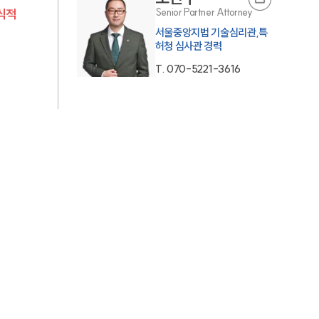
Senior Partner Attorney
식적
AI대륜
서울중앙지법 기술심리관,특
허청 심사관 경력
업무사례
T.
070-5221-3616
주요 업무사례
사례분석/최신동향
법률정보
법률지식인
고객후기
업무분야
지식재산권그룹 업무