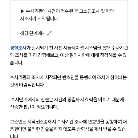
▶ 수사기관에 사건이 접수된 후 고소인조사 및 피의
자조사가 시작됩니다.
해당 단계에서 🔗
경찰조사
가 실시되기 전 사전 시뮬레이션 시스템을 통해 수사기관
의 조사를 미리 경험해보고, 예상 질의사항에 대해 점검해볼 수 있
그룹소개
습니다.
그룹소개
수사기관의 조사가 시작되면 변호인을 동행하여 조사에 참여하는 
대륜의 강점
오시는 길
것이 바람직합니다.
글로벌 파트너 로펌
고객의 소리
 수사단계에서의 진술은 사건의 종결까지 효력을 미치기 때문에 
통합검색
신중한 판단이 필요합니다.
AI대륜
고소인도 저작권소송에서 수사기관 조사에 변호인을 동행하여 대
업무사례
응한다면 불리한 진술을 하지 않도록 방향성을 제시 받을 수 있습
니다.