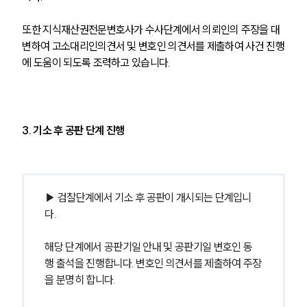
주요 업무사례
사례분석/최신동향
또한 지식재산권전문변호사가 수사단계에서 의뢰인의 주장을 대
법률정보
변하여 고소대리인의견서 및 변호인 의견서를 제출하여 사건 진행
법률지식인
고객후기
에 도움이 되도록 조력하고 있습니다.
업무분야
3. 기소 후 공판 단계 진행
지식재산권그룹 업무
전체
구성원 소개
▶ 검찰단계에서 기소 후 공판이 개시되는 단계입니
다.
지식재산권전문변호사
해당 단계에서 공판기일 안내 및 공판기일 변호인 동
행 출석을 진행합니다. 변호인 의견서를 제출하여 주장
소식/자료
을 분명히 합니다.
언론보도