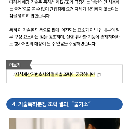
따라서 해당 기술은 특허법 제127조가 규정하는 ‘생산에만 사용하
는 물건’으로 볼 수 없어 간접침해 요건 자체가 성립하지 않는다는 
점을 명확히 밝혔습니다.
특히 이 기술은 단독으로 판매·이전되는 요소가 아닌 앱 내부의 일
그룹소개
부 구성 요소라는 점을 강조하며, 설령 유사한 기능이 존재하더라
도 형사처벌의 대상이 될 수 없음을 주장하였습니다.
그룹소개
대륜의 강점
오시는 길
글로벌 파트너 로펌
더보기
고객의 소리
지식재산권변호사의 절차별 조력이 궁금하다면
통합검색
AI대륜
업무사례
4
.
기술특허분쟁 조력 결과, “불기소”
주요 업무사례
사례분석/최신동향
법률정보
법률지식인