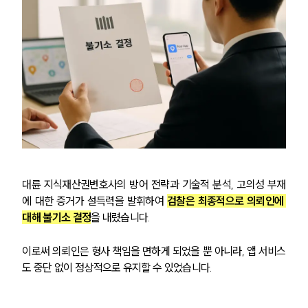
고객후기
업무분야
지식재산권그룹 업무
전체
구성원 소개
지식재산권전문변호사
대륜 지식재산권변호사의 방어 전략과 기술적 분석, 고의성 부재
에 대한 증거가 설득력을 발휘하여 
검찰은 최종적으로 의뢰인에 
소식/자료
대해 불기소 결정
을 내렸습니다.
언론보도
이로써 의뢰인은 형사 책임을 면하게 되었을 뿐 아니라, 앱 서비스
공지사항
도 중단 없이 정상적으로 유지할 수 있었습니다.
법률 블로그
법률서식
뉴스레터/브로슈어