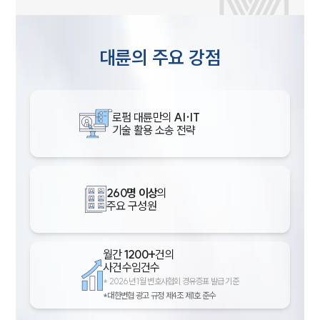
대륜의 주요 강점
로펌 대륜만의
AI·IT
기술 활용 소송 전략
260명 이상
의
주요 구성원
월간
1200+
건의
사건수임건수
*
2026년 1월 변호사협회 경유증표 발급 기준
*대한변협 광고 규정 제4조 제1호 준수