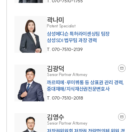
T.
070-7510-1755
곽나미
Patent Specialist
삼성메디슨 특허라이센싱팀 팀장
삼성SDI 법무팀 과장 경력
T.
070-7510-2139
김광덕
Senior Partner Attorney
까르띠에·루이뷔통 등 상표권 관리 경력,
중대재해/지식재산권전문변호사
T.
070-7510-2018
김영수
Senior Partner Attorney
저작권위원회 저작권 전략협의체 위원 경