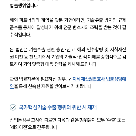
법률행위입니다.
해외 파트너와의 계약을 앞둔 기업이라면, 기술유출 방지와 규제
준수를 동시에 달성하기 위해 전문 변호사의 조력을 받는 것이 필
수적입니다.
그룹소개
그룹소개
본 법인은 기술수출 관련 승인·신고, 해외 인수합병 및 지식재산
대륜의 강점
권 이전 등 전 단계에서 기업의 기술적·법적 이해를 종합적으로 검
오시는 길
토하여 기업 맞춤형 대응 전략을 제시해 드립니다.
글로벌 파트너 로펌
고객의 소리
관련 법률자문이 필요하신 경우, 🔗
지식재산권변호사 법률상담예
통합검색
AI대륜
약
을 통해 신속한 지원을 받아보시기 바랍니다.
업무사례
국가핵심기술 수출 행위와 위반 시 제재
주요 업무사례
산업통상부 고시에 따르면 다음과 같은 행위들이 모두 ‘수출’ 또는 
사례분석/최신동향
‘해외이전’으로 간주됩니다.
법률정보
법률지식인