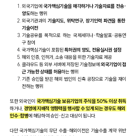
고객후기
외국기업에 
국가핵심기술을 매각하거나 기술자료를 전송·
양도
하는 행위
외국기관과의 
기술지도, 위탁연구, 장기인력 파견을 통한 
업무분야
기술이전
기술공유를 목적으로 하는 국제세미나·학술발표·공동연
지식재산권그룹 업무
구 참여
전체
국가핵심기술이 포함된 
특허권의 양도, 전용실시권 설정
해외 인증, 인허가, 소송 대응을 위한 기술자료 제공
구성원 소개
클라우드 등 외부 서버에 저장된 기술정보에 
외국기업이 접
근 가능한 상태를 허용
하는 행위
지식재산권전문변호사
기존 승인을 받은 해외 법인의 신축 공장으로 기술을 재이
전하는 행위
소식/자료
또한 외국인이 
국가핵심기술 보유기업의 주식을 50% 이상 취득
하거나, 
경영에 지배적 영향력을 행사할 수 있게 되는 경우도 해외 
언론보도
공지사항
인수·합병
에 해당하여 승인·신고 대상이 됩니다.
법률 블로그
법률서식
다만 국가핵심기술의 무단 수출·해외이전은 기술수출 계약 위반
뉴스레터/브로슈어