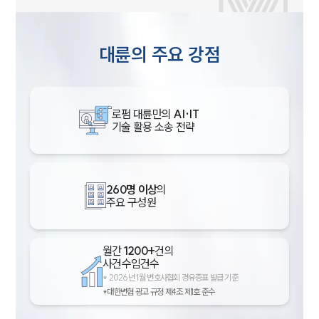
대륜의 주요 강점
로펌 대륜만의
AI·IT
기술 활용 소송 전략
260명 이상
의
주요 구성원
월간
1200+
건의
사건수임건수
*
2026년 1월 변호사협회 경유증표 발급 기준
*대한변협 광고 규정 제4조 제1호 준수