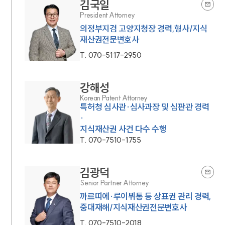
김국일
President Attorney
의정부지검 고양지청장 경력,형사/지식
재산권전문변호사
T.
070-5117-2950
강해성
Korean Patent Attorney
특허청 심사관·심사과장 및 심판관 경력
·
지식재산권 사건 다수 수행
T.
070-7510-1755
김광덕
Senior Partner Attorney
까르띠에·루이뷔통 등 상표권 관리 경력,
중대재해/지식재산권전문변호사
T.
070-7510-2018