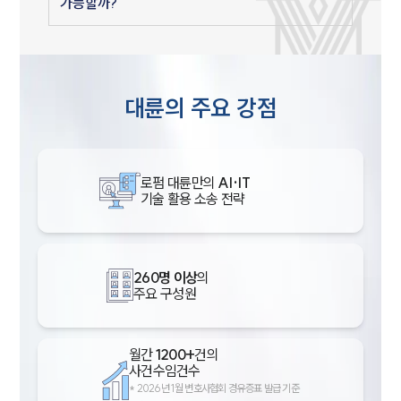
가능할까?
대륜의 주요 강점
로펌 대륜만의
AI·IT
기술 활용 소송 전략
260명 이상
의
주요 구성원
월간
1200+
건의
사건수임건수
*
2026년 1월 변호사협회 경유증표 발급 기준