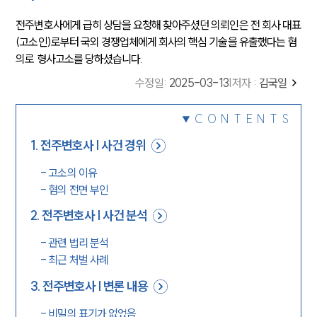
전주변호사에게 급히 상담을 요청해 찾아주셨던 의뢰인은 전 회사 대표
(고소인)로부터 국외 경쟁업체에게 회사의 핵심 기술을 유출했다는 혐
의로 형사고소를 당하셨습니다.
수정일
:
2025-03-13
|
저자 :
김국일
CONTENTS
1
.
전주변호사 | 사건 경위
-
고소의 이유
-
혐의 전면 부인
2
.
전주변호사 | 사건 분석
-
관련 법리 분석
-
최근 처벌 사례
3
.
전주변호사 | 변론 내용
-
비밀의 표기가 없었음