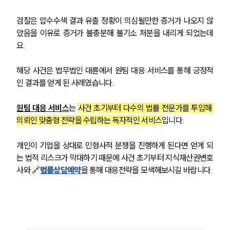
검찰은 압수수색 결과 유출 정황이 의심될만한 증거가 나오지 않
았음을 이유로 증거가 불충분해 불기소 처분을 내리게 되었는데
요.
그룹소개
해당 사건은 법무법인 대륜에서 원팀 대응 서비스를 통해 긍정적
인 결과를 얻게 된 사례였습니다.
그룹소개
대륜의 강점
원팀 대응 서비스
는 
사건 초기부터 다수의 법률 전문가를 투입해 
오시는 길
의뢰인 맞춤형 전략을 수립하는 독자적인 서비스
입니다.
글로벌 파트너 로펌
고객의 소리
통합검색
개인이 기업을 상대로 민형사적 분쟁을 진행하게 된다면 얻게 되
AI대륜
는 법적 리스크가 막대하기 때문에 사건 초기부터 지식재산권변호
사와 🔗
법률상담예약
을 통해 대응전략을 모색해보시길 바랍니다.
업무사례
주요 업무사례
사례분석/최신동향
법률정보