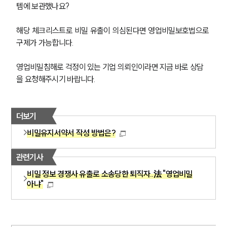
템에 보관했나요?
해당 체크리스트로 비밀 유출이 의심된다면 영업비밀보호법으로 
구제가 가능합니다.
영업비밀침해로 걱정이 있는 기업 의뢰인이라면 지금 바로 상담
을 요청해주시기 바랍니다.
더보기
비밀유지서약서 작성 방법은?
관련기사
비밀 정보 경쟁사 유출로 소송당한 퇴직자..法 "영업비밀
아냐"