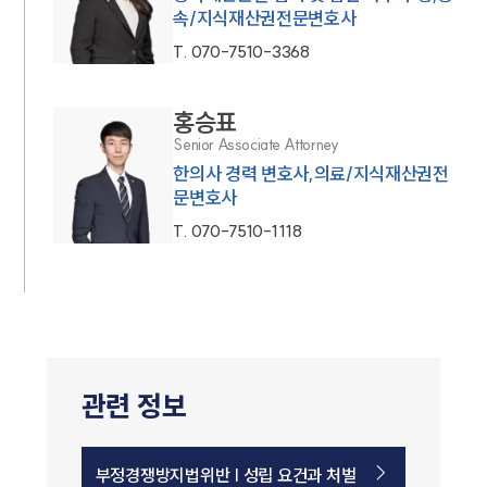
속/지식재산권전문변호사
T.
070-7510-3368
홍승표
Senior Associate Attorney
한의사 경력 변호사,의료/지식재산권전
문변호사
T.
070-7510-1118
관련 정보
부정경쟁방지법위반 | 성립 요건과 처벌