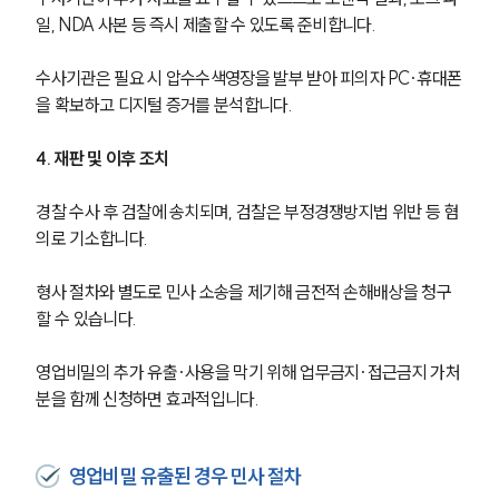
일, NDA 사본 등 즉시 제출할 수 있도록 준비합니다.
수사기관은 필요 시 압수수색영장을 발부 받아 피의자 PC·휴대폰
을 확보하고 디지털 증거를 분석합니다.
4. 재판 및 이후 조치
경찰 수사 후 검찰에 송치되며, 검찰은 부정경쟁방지법 위반 등 혐
의로 기소합니다.
형사 절차와 별도로 민사 소송을 제기해 금전적 손해배상을 청구
할 수 있습니다.
영업비밀의 추가 유출·사용을 막기 위해 업무금지·접근금지 가처
분을 함께 신청하면 효과적입니다.
영업비밀 유출된 경우 민사 절차