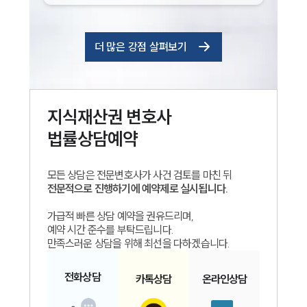
더 많은 강점 살펴보기
지식재산권
변호사
법률상담예약
모든 상담은 전문변호사가 사건 검토를 마친 뒤
전문적으로 진행하기에 예약제로 실시됩니다.
가급적 빠른 상담 예약을 권유드리며,
예약 시간 준수를 부탁드립니다.
만족스러운 상담을 위해 최선을 다하겠습니다.
전화
상담
카톡
상담
온라인
상담