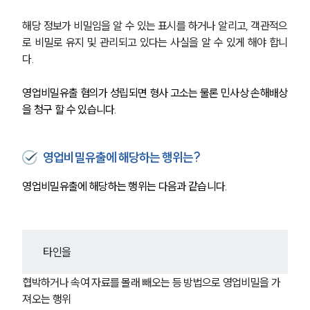
해당 정보가 비밀임을 알 수 있는 표시를 하거나 알리고, 객관적으
로 비밀로 유지 및 관리되고 있다는 사실을 알 수 있게 해야 합니
다.
영업비밀유출 혐의가 성립되면 형사 고소는 물론 민사상 손해배상
을 청구 할 수 있습니다.
영업비밀유출에 해당하는 행위는?
영업비밀유출에 해당하는 행위는 다음과 같습니다.
타인을 
협박하거나 속여 자료를 몰래 빼오는 등 방법으로 영업비밀을 가
져오는 행위