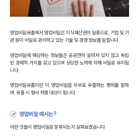
영업비밀유출에서 영업비밀은 지식재산권의 일종으로, 기업 및 기
관 등이 비밀로 관리하고 있는 기술 및 경영 정보를 말합니다.
영업비밀에 해당하는 정보들은 공공연히 알려져 있지 않고 독립
된 경제적 가치를 갖고 있으며 상당한 노력에 의해 비밀로 유지됩
니다.
영업비밀유출이란 이 영업비밀을 외부로 유출하는 행위를 말하
며, 유출 시 형사 처벌 대상이 됩니다.
영업비밀 예시는?
어떤 것들이 영업비밀로 분류되는지 살펴보겠습니다.