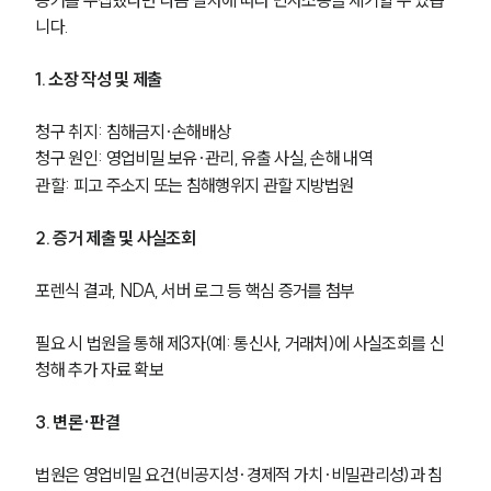
증거를 수집했다면 다음 절차에 따라 민사소송을 제기할 수 있습
글로벌 파트너 로펌
니다.
고객의 소리
통합검색
AI대륜
1. 소장 작성 및 제출
청구 취지: 침해금지·손해배상
업무사례
청구 원인: 영업비밀 보유·관리, 유출 사실, 손해 내역
관할: 피고 주소지 또는 침해행위지 관할 지방법원
주요 업무사례
사례분석/최신동향
법률정보
2. 증거 제출 및 사실조회
법률지식인
고객후기
포렌식 결과, NDA, 서버 로그 등 핵심 증거를 첨부
필요 시 법원을 통해 제3자(예: 통신사, 거래처)에 사실조회를 신
업무분야
청해 추가 자료 확보
지식재산권그룹 업무
전체
3. 변론·판결
법원은 영업비밀 요건(비공지성·경제적 가치·비밀관리성)과 침
구성원 소개