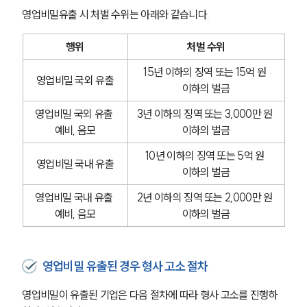
영업비밀유출 시 처벌 수위는 아래와 같습니다.
행위
처벌 수위
15년 이하의 징역 또는 15억 원 
영업비밀 국외 유출
이하의 벌금
영업비밀 국외 유출 
3년 이하의 징역 또는 3,000만 원 
예비, 음모
이하의 벌금
10년 이하의 징역 또는 5억 원 
영업비밀 국내 유출
이하의 벌금
영업비밀 국내 유출 
2년 이하의 징역 또는 2,000만 원 
예비, 음모
이하의 벌금
영업비밀 유출된 경우 형사 고소 절차
영업비밀이 유출된 기업은 다음 절차에 따라 형사 고소를 진행하