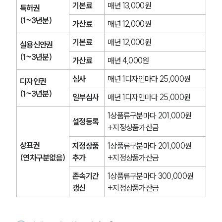
기본료
매년 13,000원
특허권
지식재산권전문변호사
(1~3년분)
가산료
매년 12,000원
기본료
매년 12,000원
실용신안권
소식/자료
(1~3년분)
가산료
매년 4,000원
언론보도
심사
매년 1디자인마다 25,000원
디자인권
공지사항
법률 블로그
(1~3년분)
일부심사
매년 1디자인마다 25,000원
법률서식
뉴스레터/브로슈어
1상품류구분마다 201,000원
설정등록
세미나
+지정상품가산금
상표권
지정상품 
1상품류구분마다 201,000원
대륜법률상담예약
(연차구분없음)
추가
+지정상품가산금
존속기간 
1상품류구분마다 300,000원
대륜법률상담예약
갱신
+지정상품가산금