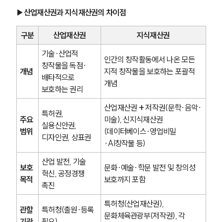
▶산업재산권과 지식재산권의 차이점
구분
산업재산권
지식재산권
기술·산업적 
인간의 창작활동에서 나온 모든 
창작물을 독점·
개념
지적 창작물을 보호하는 포괄적 
배타적으로 
개념
보호하는 권리
산업재산권 
+
 저작권(문학·음악·
특허권, 
주요 
미술), 신지식재산권
실용신안권, 
범위
(데이터베이스·영업비밀
디자인권, 상표권
·AI창작물 등)
산업 발전, 기술 
보호 
문화·예술·학문 발전 및 창의성 
혁신, 공정경쟁 
목적
보호까지 포함
촉진
특허청(산업재산권), 
관할 
특허청(출원·등록 
문화체육관광부(저작권), 각 
기관
필요)