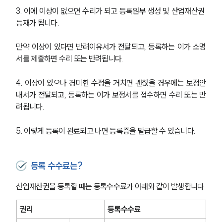
글로벌 파트너 로펌
3. 이에 이상이 없으면 수리가 되고 등록원부 생성 및 산업재산권 
고객의 소리
등재가 됩니다.
통합검색
AI대륜
만약 이상이 있다면 반려이유서가 전달되고, 등록하는 이가 소명
서를 제출하면 수리 또는 반려됩니다.
업무사례
4. 이상이 있으나 경미한 수정을 거치면 괜찮을 경우에는 보정안
주요 업무사례
내서가 전달되고, 등록하는 이가 보정서를 접수하면 수리 또는 반
사례분석/최신동향
법률정보
려됩니다.
법률지식인
고객후기
5. 이렇게 등록이 완료되고 나면 등록증을 발급할 수 있습니다.
업무분야
등록 수수료는?
지식재산권그룹 업무
산업재산권을 등록할 때는 등록수수료가 아래와 같이 발생합니다.
전체
권리
등록수수료
구성원 소개