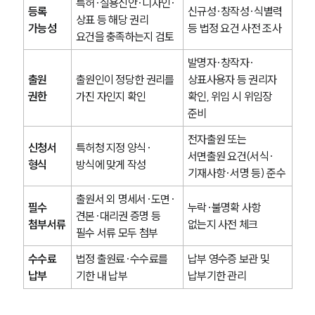
특허·실용신안·디자인·
등록 
신규성·창작성·식별력 
상표 등 해당 권리 
가능성
등 법정 요건 사전 조사
요건을 충족하는지 검토
발명자·창작자·
출원 
출원인이 정당한 권리를 
상표사용자 등 권리자 
권한
가진 자인지 확인
확인, 위임 시 위임장 
준비
전자출원 또는 
신청서 
특허청 지정 양식·
서면출원 요건(서식·
형식
방식에 맞게 작성
기재사항·서명 등) 준수
출원서 외 명세서·도면·
필수 
누락·불명확 사항 
견본·대리권 증명 등 
첨부서류
없는지 사전 체크
필수 서류 모두 첨부
수수료 
법정 출원료·수수료를 
납부 영수증 보관 및 
납부
기한 내 납부
납부기한 관리