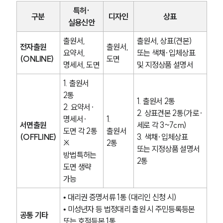
특허·
구분
디자인
상표
실용신안
출원서, 
출원서, 상표(견본) 
전자출원 
출원서, 
요약서, 
또는 색채·입체상표 
(ONLINE)
도면
명세서, 도면
및 지정상품 설명서
1. 출원서 
2통
1. 출원서 2통
2. 요약서·
2. 상표견본 2통(가로·
명세서·
1. 
서면출원 
세로 각 3~7cm)
도면 각 2통
출원서 
(OFFLINE)
3. 색채·입체상표 
※ 
2통
또는 지정상품 설명서 
방법특허는 
2통
도면 생략 
가능
• 대리권 증명서류 1통 (대리인 신청 시)
• 미성년자 등 법정대리 출원 시 주민등록등본 
공통 기타 
또는 호적등본 1통