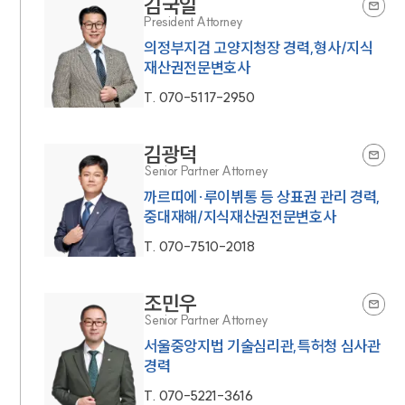
김국일
법률정보
President Attorney
법률지식인
고객후기
의정부지검 고양지청장 경력,형사/지식
재산권전문변호사
T.
070-5117-2950
업무분야
지식재산권그룹 업무
김광덕
전체
Senior Partner Attorney
까르띠에·루이뷔통 등 상표권 관리 경력,
중대재해/지식재산권전문변호사
구성원 소개
T.
070-7510-2018
지식재산권전문변호사
조민우
소식/자료
Senior Partner Attorney
서울중앙지법 기술심리관,특허청 심사관
언론보도
경력
공지사항
법률 블로그
T.
070-5221-3616