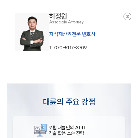
법률서식
뉴스레터/브로슈어
세미나
허정원
Associate Attorney
지식재산권전문 변호사
대륜법률상담예약
T.
070-5117-3709
대륜법률상담예약
대륜의 주요 강점
로펌 대륜만의
AI·IT
기술 활용 소송 전략