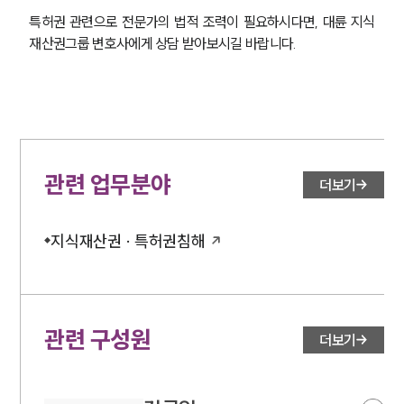
특허권 관련으로 전문가의 법적 조력이 필요하시다면, 대륜 지식
재산권그룹 변호사에게 상담 받아보시길 바랍니다. 
그룹소개
그룹소개
관련 업무분야
더보기
대륜의 강점
오시는 길
글로벌 파트너 로펌
지식재산권 · 특허권침해
고객의 소리
통합검색
AI대륜
관련 구성원
업무사례
더보기
주요 업무사례
사례분석/최신동향