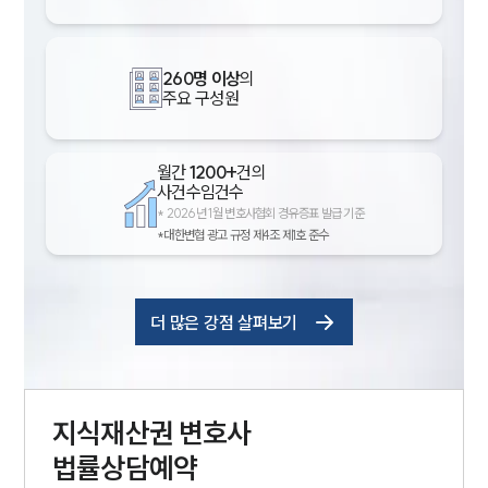
260명 이상
의
주요 구성원
월간
1200+
건의
사건수임건수
*
2026년 1월 변호사협회 경유증표 발급 기준
*대한변협 광고 규정 제4조 제1호 준수
더 많은 강점 살펴보기
지식재산권
변호사
법률상담예약