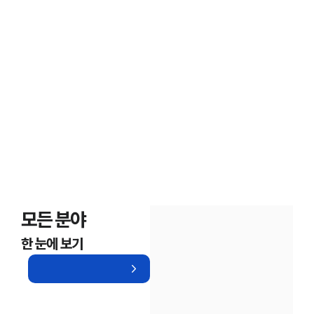
지식재산권전문변호사가

보호한 의뢰인들의 후기
모든 분야
한 눈에 보기