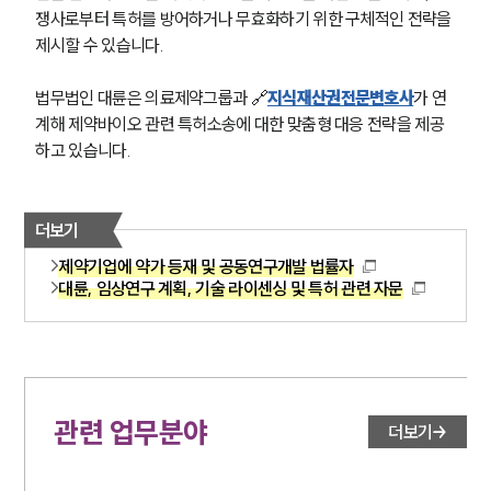
쟁사로부터 특허를 방어하거나 무효화하기 위한 구체적인 전략을 
제시할 수 있습니다.
법무법인 대륜은 의료제약그룹과 🔗
지식재산권전문변호사
가 연
계해 제약바이오 관련 특허소송에 대한 맞춤형 대응 전략을 제공
하고 있습니다. 
더보기
제약기업에 약가 등재 및 공동연구개발 법률자
대륜, 임상연구 계획, 기술 라이센싱 및 특허 관련 자문
그룹소개
그룹소개
대륜의 강점
오시는 길
글로벌 파트너 로펌
관련 업무분야
더보기
고객의 소리
통합검색
AI대륜