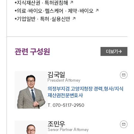
지식재산권 · 특허권침해
의료·바이오·헬스케어 · 제약·바이오
업무사례
기업일반 · 특허·실용신안
주요 업무사례
사례분석/최신동향
법률정보
법률지식인
관련 구성원
더보기
고객후기
업무분야
김국일
President Attorney
지식재산권그룹 업무
의정부지검 고양지청장 경력,형사/지식
전체
재산권전문변호사
T.
070-5117-2950
구성원 소개
지식재산권전문변호사
조민우
Senior Partner Attorney