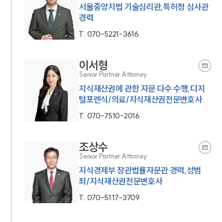
서울중앙지법 기술심리관,특허청 심사관
소식/자료
경력
언론보도
T.
070-5221-3616
공지사항
법률 블로그
이서형
법률서식
뉴스레터/브로슈어
Senior Partner Attorney
세미나
지식재산권에 관한 자문 다수 수행,디지
털포렌식/의료/지식재산권전문변호사
대륜법률상담예약
T.
070-7510-2016
대륜법률상담예약
조상수
Senior Partner Attorney
지식경제부 장관법률자문관 경력,성범
죄/지식재산권전문변호사
T.
070-5117-3709