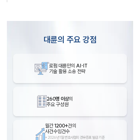
대륜의 주요 강점
로펌 대륜만의
AI·IT
기술 활용 소송 전략
260명 이상
의
주요 구성원
월간
1200+
건의
사건수임건수
*
2026년 1월 변호사협회 경유증표 발급 기준