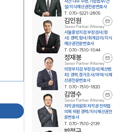
사건 다수 수행,기업법무/건
설/지식재산권전문변호사
T.
070-5221-2805
김인원
Senior Partner Attorney
서울중앙지검 부장검사[형
사] 경력,형사/회계감리/지식
재산권전문변호사
T.
070-7510-1044
그룹소개
정재봉
Senior Partner Attorney
의정부지검 부장검사[재산범
그룹소개
죄] 경력,증거조사/마약/식재
산권전문변호사
대륜의 강점
T.
070-7510-1820
김영수
오시는 길
Senior Partner Attorney
저작권위원회 저작권 전략협
글로벌 파트너 로펌
의체 위원 경력/지식재산권전
문변호사
고객의 소리
T.
070-7510-2139
박정구
통합검색