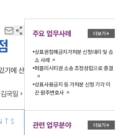
주요 업무사례
더보기
점
상표권침해금지가처분 신청대리 및 승
소 사례
퍼블리시티권 소송 조정성립으로 종결
있기에 산
상표사용금지 등 가처분 신청 기각 이
김국일
끈 원주변호사
NTS
관련 업무분야
더보기