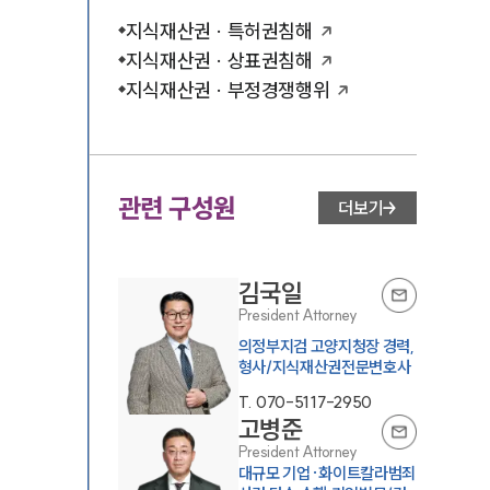
지식재산권 · 특허권침해
지식재산권 · 상표권침해
지식재산권 · 부정경쟁행위
관련 구성원
더보기
김국일
President Attorney
의정부지검 고양지청장 경력,
형사/지식재산권전문변호사
T.
070-5117-2950
고병준
President Attorney
대규모 기업·화이트칼라범죄