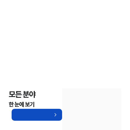
지식재산권전문변호사가

보호한 의뢰인들의 후기
모든 분야
한 눈에 보기