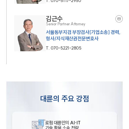
T.
070-5117-2950
구성원 소개
김근수
지식재산권전문변호사
Senior Partner Attorney
서울동부지검 부장검사[기업소송] 경력,
소식/자료
형사/지식재산권전문변호사
T.
070-5221-2805
언론보도
공지사항
법률 블로그
법률서식
뉴스레터/브로슈어
세미나
대륜의 주요 강점
대륜법률상담예약
대륜법률상담예약
로펌 대륜만의
AI·IT
기술 활용 소송 전략