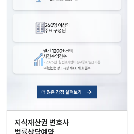
260명 이상
의
주요 구성원
월간
1200+
건의
사건수임건수
*
2026년 1월 변호사협회 경유증표 발급 기준
*대한변협 광고 규정 제4조 제1호 준수
더 많은 강점 살펴보기
지식재산권
변호사
법률상담예약