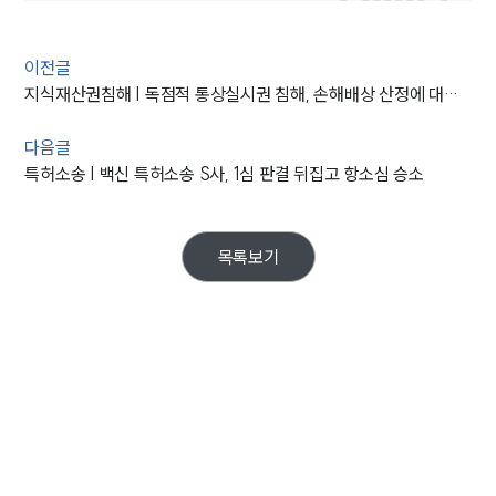
이전글
지식재산권침해 | 독점적 통상실시권 침해, 손해배상 산정에 대한 대법원의 판결
다음글
특허소송 | 백신 특허소송 S사, 1심 판결 뒤집고 항소심 승소
목록보기