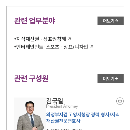
대륜의 강점
오시는 길
글로벌 파트너 로펌
고객의 소리
관련 업무분야
더보기
통합검색
AI대륜
지식재산권 · 상표권침해
업무사례
엔터테인먼트·스포츠 · 상표/디자인
주요 업무사례
사례분석/최신동향
법률정보
법률지식인
관련 구성원
더보기
고객후기
김국일
업무분야
President Attorney
지식재산권그룹 업무
의정부지검 고양지청장 경력,형사/지식
전체
재산권전문변호사