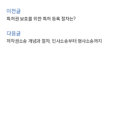
이전글
특허권 보호를 위한 특허 등록 절차는?
다음글
저작권소송 개념과 절차, 민사소송부터 형사소송까지