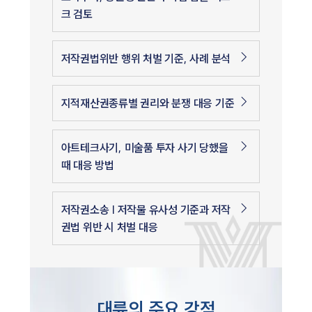
크 검토
저작권법위반 행위 처벌 기준, 사례 분석
지적재산권종류별 권리와 분쟁 대응 기준
아트테크사기, 미술품 투자 사기 당했을
때 대응 방법
저작권소송 | 저작물 유사성 기준과 저작
권법 위반 시 처벌 대응
대륜의 주요 강점