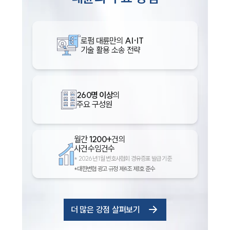
로펌 대륜만의
AI·IT
기술 활용 소송 전략
260명 이상
의
주요 구성원
월간
1200+
건의
사건수임건수
*
2026년 1월 변호사협회 경유증표 발급 기준
*대한변협 광고 규정 제4조 제1호 준수
더 많은 강점 살펴보기