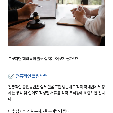
그렇다면 해외특허 출원 절차는 어떻게 될까요?
전통적인 출원 방법
전통적인 출원방법은 앞서 말씀드린 방법대로 각국 국내법에서 정
하는 방식 및 언어로 작성된 서류를 각국 특허청에 제출하면 됩니
다.
이후 심사를 거쳐 특허권을 부여받게 됩니다.