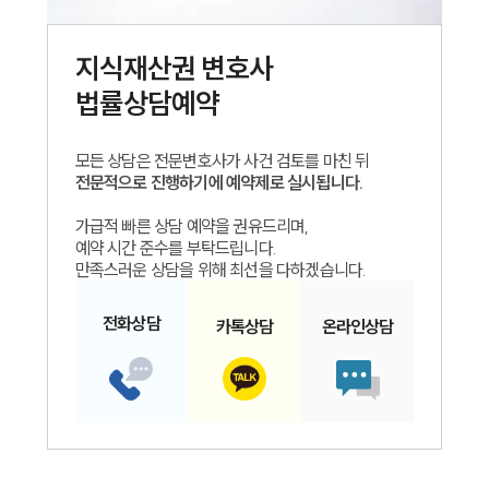
지식재산권
변호사
법률상담예약
모든 상담은 전문변호사가 사건 검토를 마친 뒤
전문적으로 진행하기에 예약제로 실시됩니다.
가급적 빠른 상담 예약을 권유드리며,
예약 시간 준수를 부탁드립니다.
만족스러운 상담을 위해 최선을 다하겠습니다.
전화
상담
카톡
상담
온라인
상담