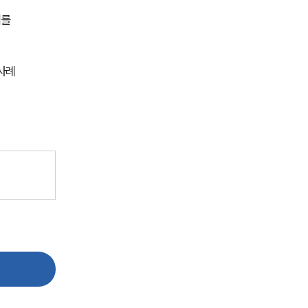
전체
를 
구성원 소개
사례
지식재산권전문변호사
소식/자료
언론보도
공지사항
법률 블로그
법률서식
뉴스레터/브로슈어