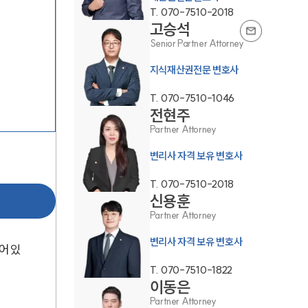
T.
070-7510-2018
고승석
Senior Partner Attorney
지식재산권전문 변호사
T.
070-7510-1046
전현주
그룹소개
Partner Attorney
변리사 자격 보유 변호사
그룹소개
T.
070-7510-2018
대륜의 강점
신용훈
Partner Attorney
오시는 길
변리사 자격 보유 변호사
글로벌 파트너 로펌
어 있
T.
070-7510-1822
고객의 소리
이동은
Partner Attorney
통합검색