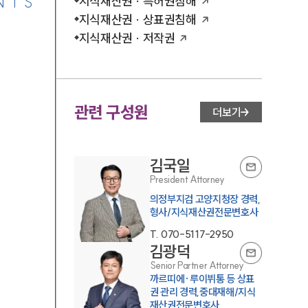
NTS
지식재산권 · 특허권침해
지식재산권 · 상표권침해
지식재산권 · 저작권
관련 구성원
더보기
김국일
President Attorney
의정부지검 고양지청장 경력,
형사/지식재산권전문변호사
T.
070-5117-2950
김광덕
Senior Partner Attorney
까르띠에·루이뷔통 등 상표
권 관리 경력,중대재해/지식
재산권전문변호사