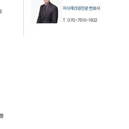
지식재산권전문 변호사
AI대륜
.
T.
070-7510-1822
업무사례
주요 업무사례
사례분석/최신동향
법률정보
법률지식인
고객후기
업무분야
를 
지식재산권그룹 업무