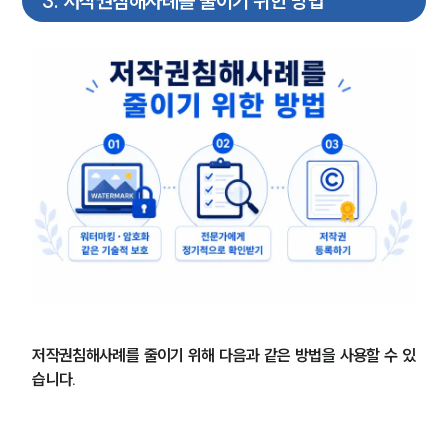
3
.
저작권침해사례를 줄이기 위한 방법
글로벌 파트너 로펌
고객의 소리
통합검색
AI대륜
업무사례
주요 업무사례
사례분석/최신동향
법률정보
법률지식인
고객후기
업무분야
저작권침해사례를 줄이기 위해 다음과 같은 방법을 사용할 수 있
지식재산권그룹 업무
습니다.
전체
구성원 소개