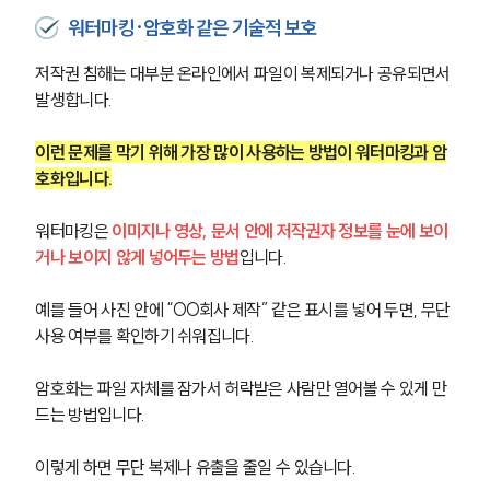
워터마킹·암호화 같은 기술적 보호
지식재산권전문변호사
저작권 침해는 대부분 온라인에서 파일이 복제되거나 공유되면서 
발생합니다.
소식/자료
이런 문제를 막기 위해 가장 많이 사용하는 방법이 워터마킹과 암
언론보도
호화입니다.
공지사항
법률 블로그
법률서식
워터마킹은 
이미지나 영상, 문서 안에 저작권자 정보를 눈에 보이
뉴스레터/브로슈어
거나 보이지 않게 넣어두는 방법
입니다.
세미나
예를 들어 사진 안에 “OO회사 제작” 같은 표시를 넣어 두면, 무단 
사용 여부를 확인하기 쉬워집니다.
대륜법률상담예약
암호화는 파일 자체를 잠가서 허락받은 사람만 열어볼 수 있게 만
대륜법률상담예약
드는 방법입니다.
이렇게 하면 무단 복제나 유출을 줄일 수 있습니다.