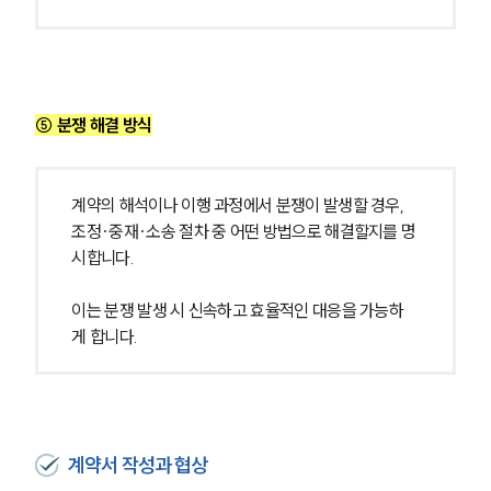
지식재산권전문변호사
소식/자료
⑤ 분쟁 해결 방식
언론보도
공지사항
법률 블로그
계약의 해석이나 이행 과정에서 분쟁이 발생할 경우, 
법률서식
조정·중재·소송 절차 중 어떤 방법으로 해결할지를 명
뉴스레터/브로슈어
시합니다.
세미나
이는 분쟁 발생 시 신속하고 효율적인 대응을 가능하
게 합니다.
대륜법률상담예약
대륜법률상담예약
계약서 작성과 협상