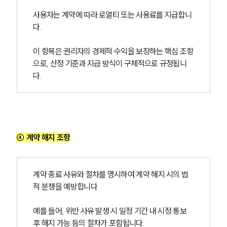
글로벌 파트너 로펌
고객의 소리
사용자는 계약에 따라 로열티 또는 사용료를 지급합니
통합검색
다.
AI대륜
이 항목은 권리자의 경제적 수익을 보장하는 핵심 조항
으로, 산정 기준과 지급 방식이 구체적으로 규정됩니
업무사례
다.
주요 업무사례
사례분석/최신동향
법률정보
법률지식인
고객후기
④ 계약 해지 조항
업무분야
계약 종료 사유와 절차를 명시하여 계약 해지 시의 법
지식재산권그룹 업무
적 분쟁을 예방합니다.
전체
예를 들어, 위반 사유 발생 시 일정 기간 내 시정 통보 
후 해지 가능 등의 절차가 포함됩니다.
구성원 소개