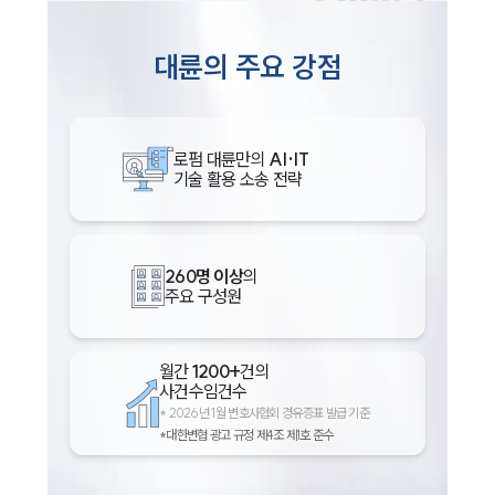
대륜의 주요 강점
로펌 대륜만의
AI·IT
기술 활용 소송 전략
260명 이상
의
주요 구성원
월간
1200+
건의
사건수임건수
*
2026년 1월 변호사협회 경유증표 발급 기준
*대한변협 광고 규정 제4조 제1호 준수